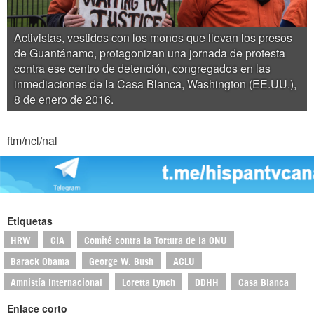
Activistas, vestidos con los monos que llevan los presos
de Guantánamo, protagonizan una jornada de protesta
contra ese centro de detención, congregados en las
inmediaciones de la Casa Blanca, Washington (EE.UU.),
8 de enero de 2016.
ftm/ncl/nal
Etiquetas
HRW
CIA
Comité contra la Tortura de la ONU
Barack Obama
George W. Bush
ACLU
Amnistía Internacional
Loretta Lynch
DDHH
Casa Blanca
Enlace corto