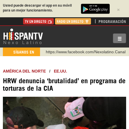
Usted puede descargar el app en su móvil
×
para un mejor funcionamiento.
PROGRAMACIÓN
TV EN DIRECTO
RADIO EN DIRECTO
https://www.facebook.com/Nexolatino.Canal
SÍGANOS EN
https://www.youtube.com/@nexo_latino
http://twitter.com/nexo_latino
AMÉRICA DEL NORTE
/
EE.UU.
https://t.me/hispantvcanal
HRW denuncia ‘brutalidad’ en programa de
https://urmedium.com/c/hispantv
torturas de la CIA
WhatsApp y Viber: +98 921 79 29 404
Instagram como: hispan_tv