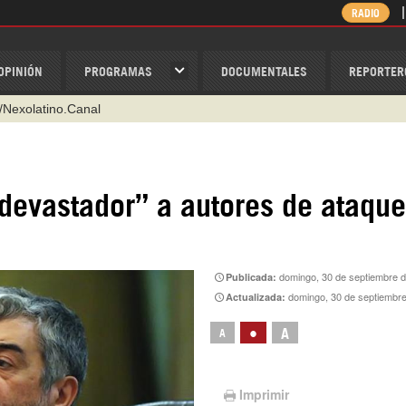
RADIO
OPINIÓN
PROGRAMAS
DOCUMENTALES
REPORTER
@nexo_latino
ino
ispantv
devastador” a autores de ataque
1 79 29 404
v
/Nexolatino.Canal
domingo, 30 de septiembre 
Publicada:
domingo, 30 de septiembre d
Actualizada:
•
A
A
Imprimir