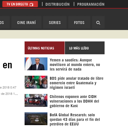
TV EN DIRECTO
DISTRIBUCIÓN
PROGRAMACIÓN
HispanTV
OS
CINE IRANÍ
SERIES
FOTOS
ÚLTIMAS NOTICIAS
LO MÁS LEÍDO
Yemen a saudíes: Aunque
 en
movilicen al mundo entero, no
les servirá de nada
BDS pide anular tratado de libre
comercio entre Guatemala y
de 2018 0:47
régimen israelí
e 2018 19:23
Chilenos exponen ante CIDH
vulneraciones a los DDHH del
gobierno de Kast
BofA Global Research: solo
quedan 43 días para el fin del
petróleo de EEUU