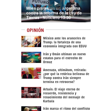
Miles protestan en Argentina
contra la reforma de la Ley de
Tierras - Noticiero 13:30
OPINIÓN
México ante los aranceles de
Trump: la fortaleza de una
economía integrada con EEUU
Irán y Omán ultiman un nuevo
estatus para el estrecho de
Ormuz
Amenaza, ultimátum, retirada:
¿por qué la retórica belicosa de
Trump contra Irán siempre
termina en retroceso?
Arbaín: El viaje eterno de
recuerdo, resistencia y
renacimiento del mensaje de
Karbala
Irán marca el ritmo del conflicto