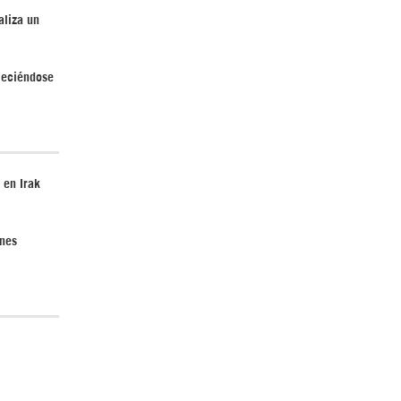
aliza un
Irán pide “tolerancia cero” ante ataques
contra instalaciones nucleares | Detrás de
aleciéndose
la Razón
 en Irak
ones
¿Cómo será el Golfo Pérsico sin EEUU?