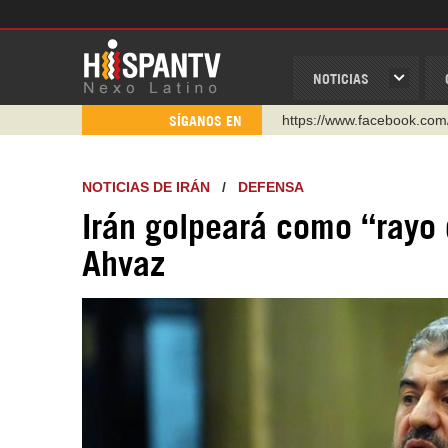
NOTICIAS
https://www.youtube.com/
SÍGANOS EN
http://twitter.com/nexo_lat
https://t.me/hispantvcanal
NOTICIAS DE IRÁN
/
DEFENSA
https://urmedium.com/c/h
Irán golpeará como “rayo 
WhatsApp y Viber: +98 92
Ahvaz
Instagram como: hispan_t
https://www.facebook.com