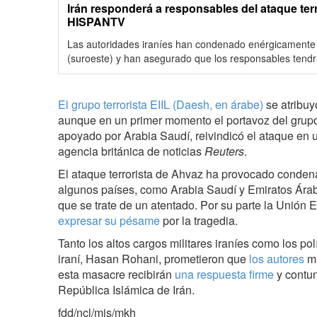
Irán responderá a responsables del ataque terr
HISPANTV
Las autoridades iraníes han condenado enérgicamente e
(suroeste) y han asegurado que los responsables tendr
El grupo terrorista EIIL (Daesh, en árabe)
se atribuyó
aunque en un primer momento el portavoz del grupo
apoyado por Arabia Saudí, reivindicó el ataque en 
agencia británica de noticias
Reuters
.
El ataque terrorista de Ahvaz ha provocado conden
algunos países, como Arabia Saudí y Emiratos Ára
que se trate de un atentado. Por su parte la Unión
expresar su pésame
por la tragedia.
Tanto los altos cargos militares iraníes como los polí
iraní, Hasan Rohani, prometieron que
los autores
ma
esta masacre recibirán
una respuesta firme
y contun
República Islámica de Irán.
fdd/ncl/mjs/mkh