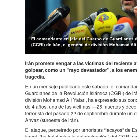
El comandante en jefe del Cuerpo de Guardianes d
(CGRI) de Irán, el general de división Mohamad Ali 
Irán promete vengar a las víctimas del reciente 
golpear, como un “rayo devastador”, a los enem
tragedia.
En un mensaje publicado este sábado, el comandan
Guardianes de la Revolución Islámica (CGRI) de Irá
división Mohamad Ali Yafari, ha expresado sus con
de 4 años, una de las víctimas —25 muertos y dec
terrorista del pasado 22 de septiembre durante un de
Ahvaz (suroeste de Irán).
El ataque, perpetrado por terroristas “lacayos” de 
Israel, “ha fortalecido la determinación” del CGRI p