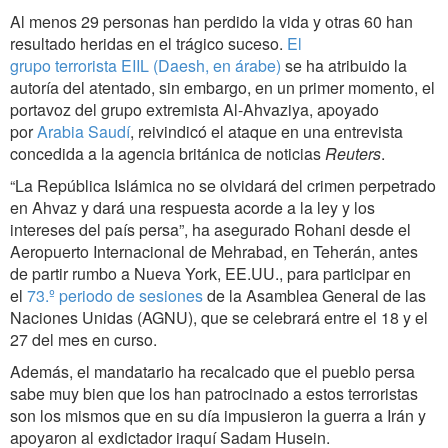
Al menos 29 personas han perdido la vida y otras 60 han
resultado heridas en el trágico suceso.
El
grupo terrorista EIIL (Daesh, en árabe)
se ha atribuido la
autoría del atentado, sin embargo, en un primer momento, el
portavoz del grupo extremista Al-Ahvaziya, apoyado
por
Arabia Saudí
, reivindicó el ataque en una entrevista
concedida a la agencia británica de noticias
Reuters
.
“La República Islámica no se olvidará del crimen perpetrado
en Ahvaz y dará una respuesta acorde a la ley y los
intereses del país persa”, ha asegurado Rohani desde el
Aeropuerto Internacional de Mehrabad, en Teherán, antes
de partir rumbo a Nueva York, EE.UU., para participar en
el
73.º periodo de sesiones
de la Asamblea General de las
Naciones Unidas (AGNU), que se celebrará entre el 18 y el
27 del mes en curso.
Además, el mandatario ha recalcado que el pueblo persa
sabe muy bien que los han patrocinado a estos terroristas
son los mismos que en su día impusieron la guerra a Irán y
apoyaron al exdictador iraquí Sadam Husein.