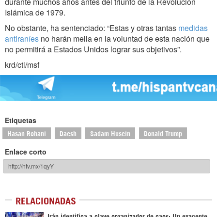
durante muchos años antes del triunfo de la Revolución
Islámica de 1979.
No obstante, ha sentenciado: “Estas y otras tantas
medidas
antiraníes
no harán mella en la voluntad de esta nación que
no permitirá a Estados Unidos lograr sus objetivos”.
krd/ctl/msf
Etiquetas
Hasan Rohani
Daesh
Sadam Husein
Donald Trump
Enlace corto
RELACIONADAS
Irán identifica a clave organizador de caos: Un exagente