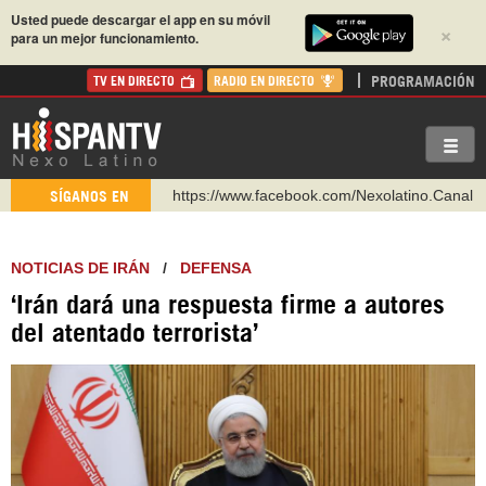
Usted puede descargar el app en su móvil
×
para un mejor funcionamiento.
PROGRAMACIÓN
TV EN DIRECTO
RADIO EN DIRECTO
https://www.facebook.com/Nexolatino.Canal
SÍGANOS EN
https://www.youtube.com/@nexo_latino
http://twitter.com/nexo_latino
NOTICIAS DE IRÁN
/
DEFENSA
https://t.me/hispantvcanal
‘Irán dará una respuesta firme a autores
https://urmedium.com/c/hispantv
del atentado terrorista’
WhatsApp y Viber: +98 921 79 29 404
Instagram como: hispan_tv