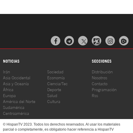



NOTICIAS
SECCIONES
Irán
Sociedad
Distribución
Asia Occidental
Economía
Nosotros
Asia y Oceanía
Ciencia/Tec
Contacto
África
Deporte
Programación
Europa
Salud
Rss
América del Norte
Cultura
Sudamérica
Centroamérica
© HispanTV 2023. Todos los derechos reservados. Al usar los materiales
parcial o completamente, es obligatorio hacer referencia a HispanTV