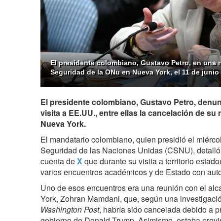
El presidente colombiano, Gustavo Petro, en una 
Seguridad de la ONu en Nueva York, el 11 de junio
El presidente colombiano, Gustavo Petro, denun
visita a EE.UU., entre ellas la cancelación de su
Nueva York.
El mandatario colombiano, quien presidió el miérco
Seguridad de las Naciones Unidas (CSNU), detalló
cuenta de
X
que durante su visita a territorio estad
varios encuentros académicos y de Estado con auto
Uno de esos encuentros era una reunión con el alc
York, Zohran Mamdani, que, según una investigaci
Washington Post
, habría sido cancelada debido a 
gobierno de Donald Trump. Asimismo, estaba previs