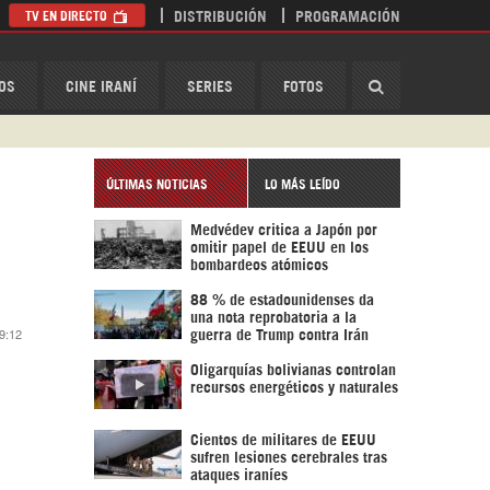
TV EN DIRECTO
DISTRIBUCIÓN
PROGRAMACIÓN
HispanTV
OS
CINE IRANÍ
SERIES
FOTOS
ÚLTIMAS NOTICIAS
LO MÁS LEÍDO
Medvédev critica a Japón por
omitir papel de EEUU en los
bombardeos atómicos
88 % de estadounidenses da
una nota reprobatoria a la
 9:12
guerra de Trump contra Irán
Oligarquías bolivianas controlan
recursos energéticos y naturales
Cientos de militares de EEUU
sufren lesiones cerebrales tras
ataques iraníes