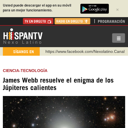
Usted puede descargar el app en su móvil
×
para un mejor funcionamiento.
PROGRAMACIÓN
TV EN DIRECTO
RADIO EN DIRECTO
https://www.facebook.com/Nexolatino.Canal
SÍGANOS EN
https://www.youtube.com/@nexo_latino
http://twitter.com/nexo_latino
CIENCIA-TECNOLOGÍA
https://t.me/hispantvcanal
James Webb resuelve el enigma de los
https://urmedium.com/c/hispantv
Júpiteres calientes
WhatsApp y Viber: +98 921 79 29 404
Instagram como: hispan_tv