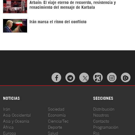
Arbaín: El viaje eterno de recuerdo, resistencia y
renacimiento del mensaje de Karbala
Irán marca el ritmo del conflicto



NOTICIAS
SECCIONES
Irán
Sociedad
Distribución
Asia Occidental
Economía
Nosotros
Asia y Oceanía
Ciencia/Tec
Contacto
África
Deporte
Programación
Europa
Salud
Rss