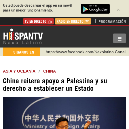
Usted puede descargar el app en su móvil
×
para un mejor funcionamiento.
PROGRAMACIÓN
TV EN DIRECTO
RADIO EN DIRECTO
https://www.facebook.com/Nexolatino.Canal
SÍGANOS EN
https://www.youtube.com/@nexo_latino
http://twitter.com/nexo_latino
ASIA Y OCEANÍA
/
CHINA
https://t.me/hispantvcanal
China reitera apoyo a Palestina y su
https://urmedium.com/c/hispantv
derecho a establecer un Estado
WhatsApp y Viber: +98 921 79 29 404
Instagram como: hispan_tv