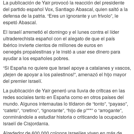
La publicación de Yair provocó la reacción del presidente
del partido español Vox, Santiago Abascal, quien saltó a la
defensa de la patria. “Eres un ignorante y un frívolo”, le
espetó Abascal.
El israelí arremetió el domingo y el lunes contra el líder
ultraderechista español con el alegato de que el país
ibérico invierte cientos de millones de euros en
oenegés propalestinas y le instó a usar ese dinero para
ayudar a los españoles pobres.
“Si España no quiere que Israel apoye a catalanes y vascos,
¡dejen de apoyar a los palestinos!”, amenazó el hijo mayor
del premier israelí.
La publicación de Yair generó una lluvia de críticas en las
redes sociales tanto en España como en otros países del
mundo. Algunos internautas lo tildaron de “tonto”, “payaso”,
“cateto”, “cretino”, “ignorante”, “hijo de p***” o “arrogante”,
conminándole a estudiar historia o criticando la ocupación
israelí de Cisjordania.
Alrededor de 600 000 colonos israelíes viven en más de