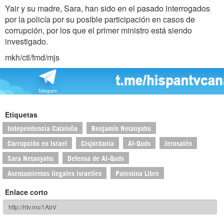
Yair y su madre, Sara, han sido en el pasado interrogados
por la policía por su posible participación en casos de
corrupción, por los que el primer ministro está siendo
investigado.
mkh/ctl/fmd/mjs
Etiquetas
Independencia Cataluña
Benjamín Netanyahu
Corrupción en Israel
Cisjordania
Al-Quds
Jerusalén
Sara Netanyahu
Defensa de Al-Quds
Asentamientos ilegales israelíes
Palestina Libre
Enlace corto