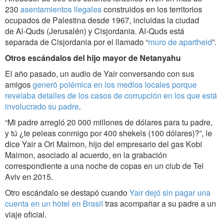
230
asentamientos ilegales
construidos en los territorios
ocupados de Palestina desde 1967, incluidas la ciudad
de Al-Quds (Jerusalén) y Cisjordania. Al-Quds está
separada de Cisjordania por el llamado “
muro de apartheid
”.
Otros escándalos del hijo mayor de Netanyahu
El año pasado, un audio de Yair conversando con sus
amigos
generó polémica en los medios locales porque
revelaba detalles de los casos de corrupción en los que está
involucrado su padre
.
“Mi padre arregló 20 000 millones de dólares para tu padre,
y tú ¿te peleas conmigo por 400 shekels (100 dólares)?”, le
dice Yair a Ori Maimon, hijo del empresario del gas Kobi
Maimon, asociado al acuerdo, en la grabación
correspondiente a una noche de copas en un club de Tel
Aviv en 2015.
Otro escándalo se destapó cuando
Yair dejó sin pagar una
cuenta en un hotel en Brasil
tras acompañar a su padre a un
viaje oficial.