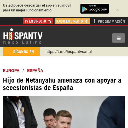
Usted puede descargar el app en su móvil
×
para un mejor funcionamiento.
PROGRAMACIÓN
TV EN DIRECTO
RADIO EN DIRECTO
https://t.me/hispantvcanal
SÍGANOS EN
https://urmedium.com/c/hispantv
WhatsApp y Viber: +98 921 79 29 404
EUROPA
/
ESPAÑA
Instagram como: hispan_tv
Hijo de Netanyahu amenaza con apoyar a
https://www.facebook.com/Nexolatino.Canal
secesionistas de España
https://www.youtube.com/@nexo_latino
http://twitter.com/nexo_latino