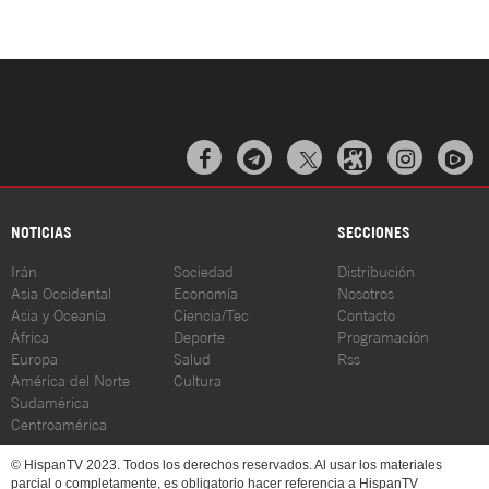



NOTICIAS
SECCIONES
Irán
Sociedad
Distribución
Asia Occidental
Economía
Nosotros
Asia y Oceanía
Ciencia/Tec
Contacto
África
Deporte
Programación
Europa
Salud
Rss
América del Norte
Cultura
Sudamérica
Centroamérica
© HispanTV 2023. Todos los derechos reservados. Al usar los materiales
parcial o completamente, es obligatorio hacer referencia a HispanTV