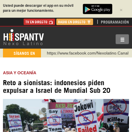
Usted puede descargar el app en su móvil
×
para un mejor funcionamiento.
PROGRAMACIÓN
TV EN DIRECTO
RADIO EN DIRECTO
https://www.facebook.com/Nexolatino.Canal
SÍGANOS EN
https://www.youtube.com/@nexo_latino
http://twitter.com/nexo_latino
ASIA Y OCEANÍA
https://t.me/hispantvcanal
Reto a sionistas: indonesios piden
https://urmedium.com/c/hispantv
expulsar a Israel de Mundial Sub 20
WhatsApp y Viber: +98 921 79 29 404
Instagram como: hispan_tv