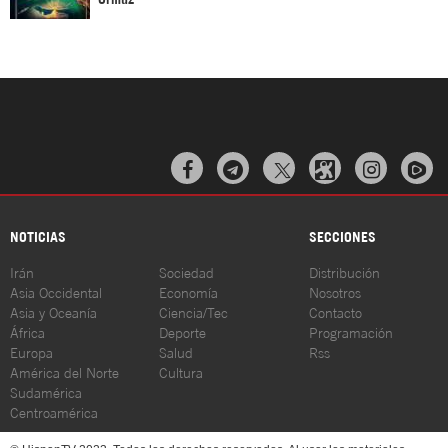



NOTICIAS
SECCIONES
Irán
Sociedad
Distribución
Asia Occidental
Economía
Nosotros
Asia y Oceanía
Ciencia/Tec
Contacto
África
Deporte
Programación
Europa
Salud
Rss
América del Norte
Cultura
Sudamérica
Centroamérica