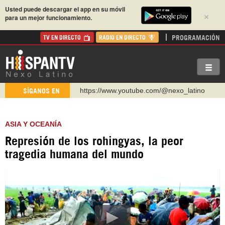
Usted puede descargar el app en su móvil
×
para un mejor funcionamiento.
PROGRAMACIÓN
TV EN DIRECTO
RADIO EN DIRECTO
https://www.youtube.com/@nexo_latino
SÍGANOS EN
http://twitter.com/nexo_latino
https://t.me/hispantvcanal
ASIA Y OCEANÍA
https://urmedium.com/c/hispantv
Represión de los rohingyas, la peor
WhatsApp y Viber: +98 921 79 29 404
tragedia humana del mundo
Instagram como: hispan_tv
https://www.facebook.com/Nexolatino.Canal