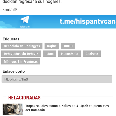
decidan regresar a sus hogares.
kmd/nii/
Etiquetas
Genocidio de Rohingyas
Rajine
DDHH
Refugiados sin Refugio
Islam
Islamofobia
Racismo
Médicos Sin Fronteras
Enlace corto
RELACIONADAS
Tropas saudíes matan a chiíes en Al-Qatif en pleno mes
del Ramadán