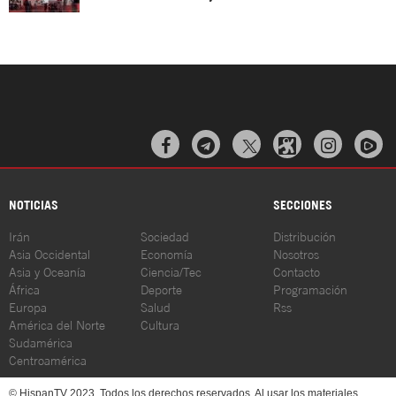



NOTICIAS
SECCIONES
Irán
Sociedad
Distribución
Asia Occidental
Economía
Nosotros
Asia y Oceanía
Ciencia/Tec
Contacto
África
Deporte
Programación
Europa
Salud
Rss
América del Norte
Cultura
Sudamérica
Centroamérica
© HispanTV 2023. Todos los derechos reservados. Al usar los materiales