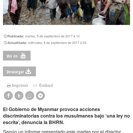
martes, 5 de septiembre de 2017 4:10
Publicada:
miércoles, 6 de septiembre de 2017 2:23
Actualizada:
Ver en
Descargar
Imprimir
Embed
El Gobierno de Myanmar provoca acciones
discriminatorias contra los musulmanes bajo ‘una ley no
escrita’, denuncia la BHRN.
Según un informe presentado este martes por el director