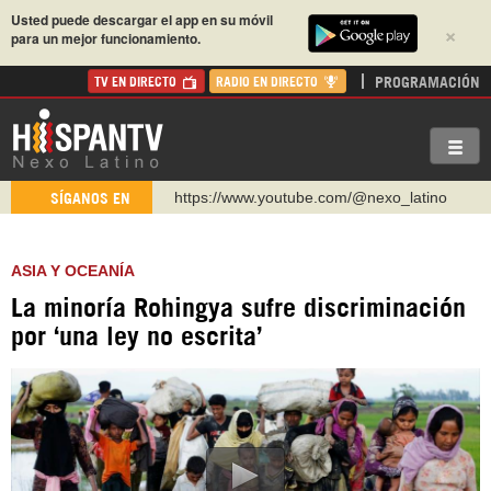
Usted puede descargar el app en su móvil
×
para un mejor funcionamiento.
PROGRAMACIÓN
TV EN DIRECTO
RADIO EN DIRECTO
https://www.youtube.com/@nexo_latino
SÍGANOS EN
http://twitter.com/nexo_latino
https://t.me/hispantvcanal
ASIA Y OCEANÍA
https://urmedium.com/c/hispantv
La minoría Rohingya sufre discriminación
WhatsApp y Viber: +98 921 79 29 404
por ‘una ley no escrita’
Instagram como: hispan_tv
https://www.facebook.com/Nexolatino.Canal