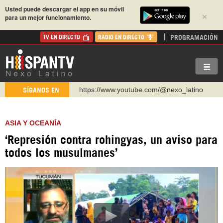
Usted puede descargar el app en su móvil
×
para un mejor funcionamiento.
PROGRAMACIÓN
TV EN DIRECTO
RADIO EN DIRECTO
https://www.youtube.com/@nexo_latino
SÍGANOS EN
http://twitter.com/nexo_latino
https://t.me/hispantvcanal
ASIA Y OCEANÍA
https://urmedium.com/c/hispantv
‘Represión contra rohingyas, un aviso para
WhatsApp y Viber: +98 921 79 29 404
todos los musulmanes’
Instagram como: hispan_tv
https://www.facebook.com/Nexolatino.Canal