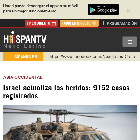
Usted puede descargar el app en su móvil
×
para un mejor funcionamiento.
PROGRAMACIÓN
TV EN DIRECTO
RADIO EN DIRECTO
https://www.facebook.com/Nexolatino.Canal
SÍGANOS EN
https://www.youtube.com/@nexo_latino
http://twitter.com/nexo_latino
ASIA OCCIDENTAL
https://t.me/hispantvcanal
Israel actualiza los heridos: 9152 casos
https://urmedium.com/c/hispantv
registrados
WhatsApp y Viber: +98 921 79 29 404
Instagram como: hispan_tv