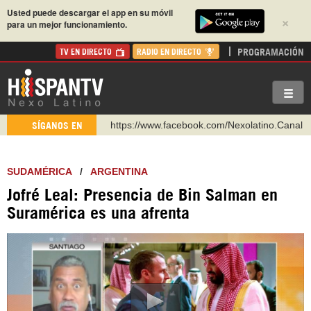
Usted puede descargar el app en su móvil
×
para un mejor funcionamiento.
PROGRAMACIÓN
TV EN DIRECTO
RADIO EN DIRECTO
https://www.facebook.com/Nexolatino.Canal
SÍGANOS EN
https://www.youtube.com/@nexo_latino
http://twitter.com/nexo_latino
SUDAMÉRICA
/
ARGENTINA
https://t.me/hispantvcanal
Jofré Leal: Presencia de Bin Salman en
https://urmedium.com/c/hispantv
Suramérica es una afrenta
WhatsApp y Viber: +98 921 79 29 404
Instagram como: hispan_tv