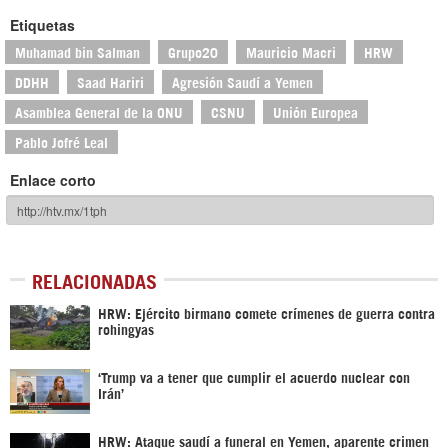
Etiquetas
Muhamad bin Salman
Grupo20
Mauricio Macri
HRW
DDHH
Saad Hariri
Agresión Saudí a Yemen
Asamblea General de la ONU
CSNU
Unión Europea
Pablo Jofré Leal
Enlace corto
RELACIONADAS
HRW: Ejército birmano comete crímenes de guerra contra
rohingyas
‘Trump va a tener que cumplir el acuerdo nuclear con
Irán’
HRW: Ataque saudí a funeral en Yemen, aparente crimen