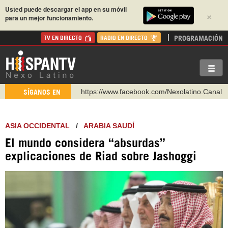
Usted puede descargar el app en su móvil
×
para un mejor funcionamiento.
PROGRAMACIÓN
TV EN DIRECTO
RADIO EN DIRECTO
https://www.facebook.com/Nexolatino.Canal
SÍGANOS EN
https://www.youtube.com/@nexo_latino
http://twitter.com/nexo_latino
ASIA OCCIDENTAL
/
ARABIA SAUDÍ
https://t.me/hispantvcanal
El mundo considera “absurdas”
https://urmedium.com/c/hispantv
explicaciones de Riad sobre Jashoggi
WhatsApp y Viber: +98 921 79 29 404
Instagram como: hispan_tv