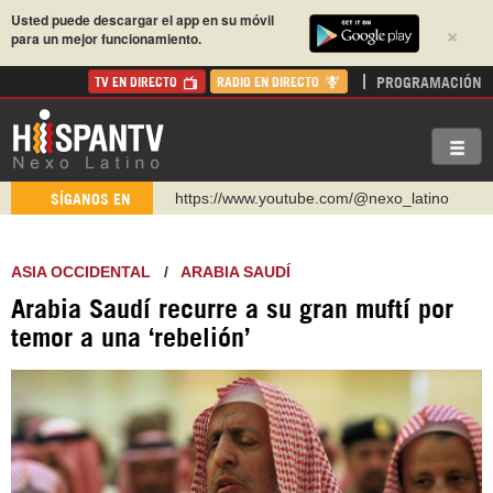
Usted puede descargar el app en su móvil
×
para un mejor funcionamiento.
PROGRAMACIÓN
TV EN DIRECTO
RADIO EN DIRECTO
https://www.youtube.com/@nexo_latino
SÍGANOS EN
http://twitter.com/nexo_latino
https://t.me/hispantvcanal
ASIA OCCIDENTAL
/
ARABIA SAUDÍ
https://urmedium.com/c/hispantv
Arabia Saudí recurre a su gran muftí por
WhatsApp y Viber: +98 921 79 29 404
temor a una ‘rebelión’
Instagram como: hispan_tv
https://www.facebook.com/Nexolatino.Canal