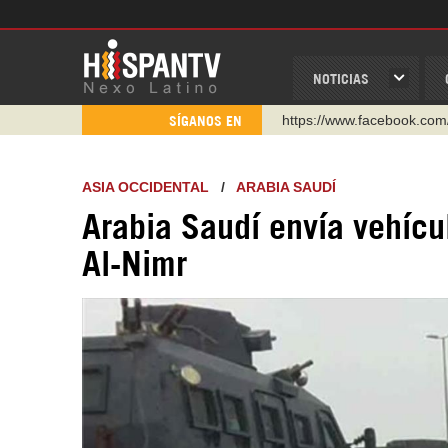
NOTICIAS
https://www.facebook.com
SÍGANOS EN
https://www.youtube.com/
http://twitter.com/nexo_lat
ASIA OCCIDENTAL
/
ARABIA SAUDÍ
https://t.me/hispantvcanal
Arabia Saudí envía vehícu
https://urmedium.com/c/h
Al-Nimr
WhatsApp y Viber: +98 92
Instagram como: hispan_t