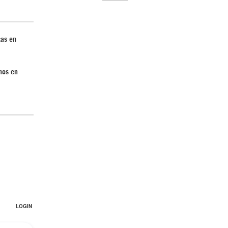
tas en
El Hombre eterno | Parte 2
nos en
CGRI de Irán asesta duros golpes a EEUU
con ataque simultáneo en Asia Occidental |
Detrás de la Razón