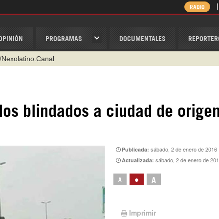
RADIO
OPINIÓN
PROGRAMAS
DOCUMENTALES
REPORTER
/Nexolatino.Canal
@nexo_latino
ino
los blindados a ciudad de orige
ispantv
1 79 29 404
v
sábado, 2 de enero de 2016
Publicada:
sábado, 2 de enero de 20
Actualizada:
•
A
A
Imprimir