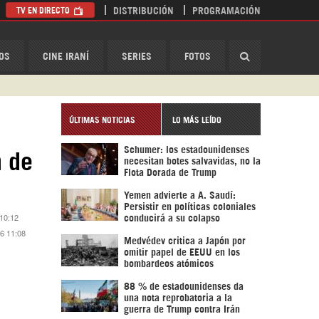
TV EN DIRECTO
DISTRIBUCIÓN
PROGRAMACIÓN
HispanTV
OS
CINE IRANÍ
SERIES
FOTOS
ÚLTIMAS NOTICIAS
LO MÁS LEÍDO
Schumer: los estadounidenses
n de
necesitan botes salvavidas, no la
Flota Dorada de Trump
Yemen advierte a A. Saudí:
Persistir en políticas coloniales
 10:12
conducirá a su colapso
16 11:08
Medvédev critica a Japón por
omitir papel de EEUU en los
bombardeos atómicos
88 % de estadounidenses da
una nota reprobatoria a la
guerra de Trump contra Irán