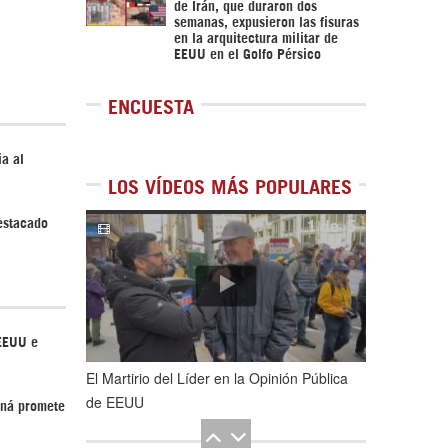
de Irán, que duraron dos
semanas, expusieron las fisuras
en la arquitectura militar de
EEUU en el Golfo Pérsico
ENCUESTA
a al
LOS VÍDEOS MÁS POPULARES
1
de
5
estacado
 EEUU e
El Martirio del Líder en la Opinión Pública
de EEUU
aná promete