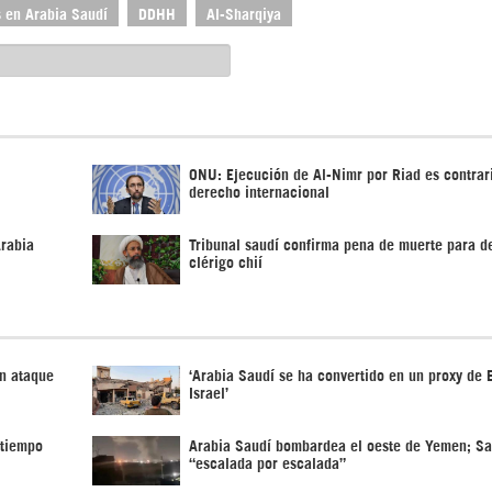
 en Arabia Saudí
DDHH
Al-Sharqiya
ONU: Ejecución de Al-Nimr por Riad es contrari
derecho internacional
rabia
Tribunal saudí confirma pena de muerte para d
clérigo chií
un ataque
‘Arabia Saudí se ha convertido en un proxy de
Israel’
 tiempo
Arabia Saudí bombardea el oeste de Yemen; S
“escalada por escalada”