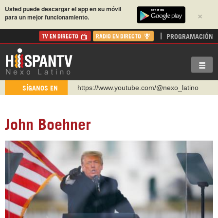
Usted puede descargar el app en su móvil
×
para un mejor funcionamiento.
PROGRAMACIÓN
TV EN DIRECTO
RADIO EN DIRECTO
https://www.youtube.com/@nexo_latino
SÍGANOS EN
http://twitter.com/nexo_latino
https://t.me/hispantvcanal
John Boehner
https://urmedium.com/c/hispantv
WhatsApp y Viber: +98 921 79 29 404
Instagram como: hispan_tv
https://www.facebook.com/Nexolatino.Canal