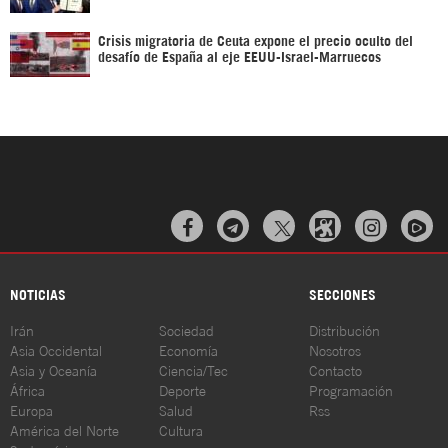
Crisis migratoria de Ceuta expone el precio oculto del
desafío de España al eje EEUU-Israel-Marruecos



NOTICIAS
SECCIONES
Irán
Sociedad
Distribución
Asia Occidental
Economía
Nosotros
Asia y Oceanía
Ciencia/Tec
Contacto
África
Deporte
Programación
Europa
Salud
Rss
América del Norte
Cultura