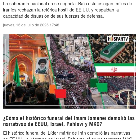
La soberanía nacional no se negocia. Bajo este eslogan, miles de
iraníes rechazan la retórica hostil de EE.UU. y respaldan la
capacidad de disuasión de sus fuerzas de defensa.
jueves, 16 de julio de 2026 17:48
¿Cómo el histórico funeral del Imam Jamenei demolió las
narrativas de EEUU, Israel, Pahlavi y MKO?
El histórico funeral del Líder mártir de Irán demolió las narrativas
de EE.UU., el régimen de Israel, Pahlavi y el grupo terrorista MKO.