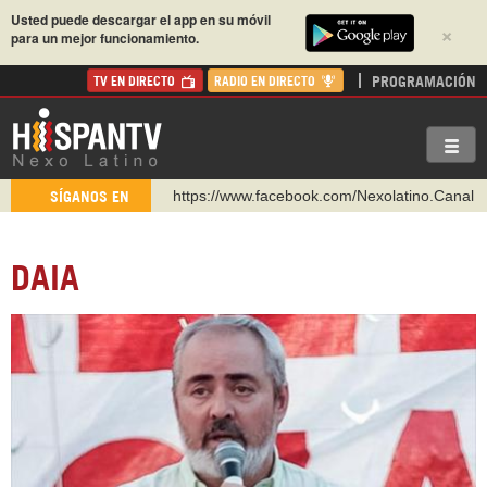
Usted puede descargar el app en su móvil
×
para un mejor funcionamiento.
PROGRAMACIÓN
TV EN DIRECTO
RADIO EN DIRECTO
https://www.youtube.com/@nexo_latino
SÍGANOS EN
http://twitter.com/nexo_latino
https://t.me/hispantvcanal
DAIA
https://urmedium.com/c/hispantv
WhatsApp y Viber: +98 921 79 29 404
Instagram como: hispan_tv
https://www.facebook.com/Nexolatino.Canal