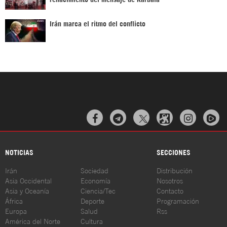
Irán marca el ritmo del conflicto



NOTICIAS
SECCIONES
Irán
Sociedad
Distribución
Asia Occidental
Economía
Nosotros
Asia y Oceanía
Ciencia/Tec
Contacto
África
Deporte
Programación
Europa
Salud
Rss
América del Norte
Cultura