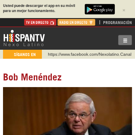
Usted puede descargar el app en su móvil
×
para un mejor funcionamiento.
PROGRAMACIÓN
TV EN DIRECTO
RADIO EN DIRECTO
https://www.youtube.com/@nexo_latino
SÍGANOS EN
http://twitter.com/nexo_latino
https://t.me/hispantvcanal
Bob Menéndez
https://urmedium.com/c/hispantv
WhatsApp y Viber: +98 921 79 29 404
Instagram como: hispan_tv
https://www.facebook.com/Nexolatino.Canal