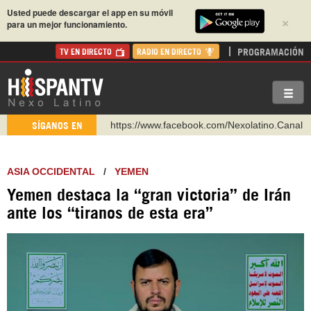
Usted puede descargar el app en su móvil
×
para un mejor funcionamiento.
PROGRAMACIÓN
TV EN DIRECTO
RADIO EN DIRECTO
https://www.facebook.com/Nexolatino.Canal
SÍGANOS EN
https://www.youtube.com/@nexo_latino
http://twitter.com/nexo_latino
ASIA OCCIDENTAL
/
YEMEN
https://t.me/hispantvcanal
Yemen destaca la “gran victoria” de Irán
https://urmedium.com/c/hispantv
ante los “tiranos de esta era”
WhatsApp y Viber: +98 921 79 29 404
Instagram como: hispan_tv