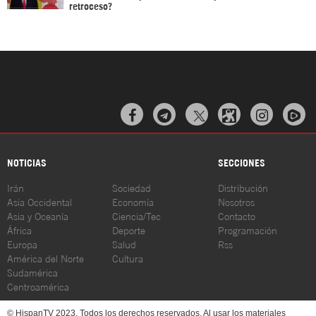
retroceso?



NOTICIAS
SECCIONES
Irán
Sociedad
Distribución
Asia Occidental
Economía
Nosotros
Asia y Oceanía
Ciencia/Tec
Contacto
África
Deporte
Programación
Europa
Salud
Rss
América del Norte
Cultura
Sudamérica
Centroamérica
© HispanTV 2023. Todos los derechos reservados. Al usar los materiales