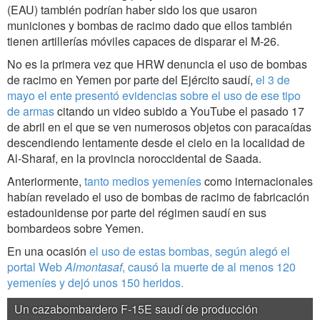
(EAU) también podrían haber sido los que usaron
municiones y bombas de racimo dado que ellos también
tienen artillerías móviles capaces de disparar el M-26.
No es la primera vez que HRW denuncia el uso de bombas
de racimo en Yemen por parte del Ejército saudí,
el 3 de
mayo el ente presentó evidencias sobre el uso de ese tipo
de armas
citando un video subido a YouTube el pasado 17
de abril en el que se ven numerosos objetos con paracaídas
descendiendo lentamente desde el cielo en la localidad de
Al-Sharaf, en la provincia noroccidental de Saada.
Anteriormente,
tanto medios yemeníes
como internacionales
habían revelado el uso de bombas de racimo de fabricación
estadounidense por parte del régimen saudí en sus
bombardeos sobre Yemen.
En una ocasión
el uso de estas bombas, según alegó el
portal Web
Almontasaf
, causó la muerte de al menos 120
yemeníes y dejó unos 150 heridos.
Un cazabombardero F-15E saudí de producción