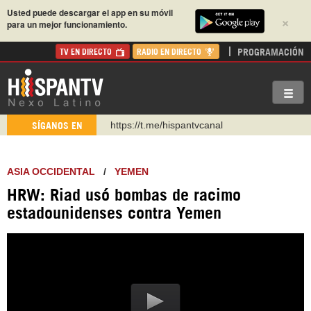
Usted puede descargar el app en su móvil
×
para un mejor funcionamiento.
PROGRAMACIÓN
TV EN DIRECTO
RADIO EN DIRECTO
https://t.me/hispantvcanal
https://urmedium.com/c/hispantv
SÍGANOS EN
WhatsApp y Viber: +98 921 79 29 404
Instagram como: hispan_tv
ASIA OCCIDENTAL
/
YEMEN
https://www.facebook.com/Nexolatino.Canal
HRW: Riad usó bombas de racimo
https://www.youtube.com/@nexo_latino
estadounidenses contra Yemen
http://twitter.com/nexo_latino