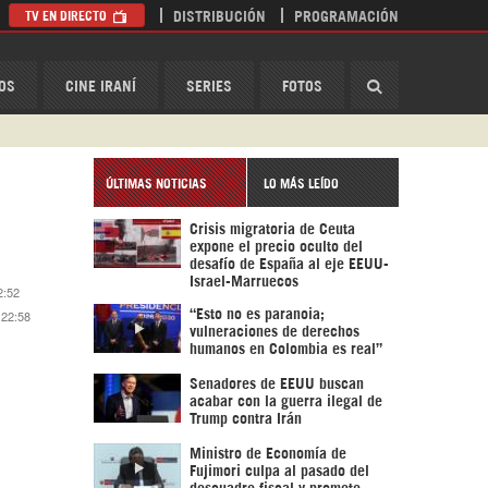
TV EN DIRECTO
DISTRIBUCIÓN
PROGRAMACIÓN
HispanTV
OS
CINE IRANÍ
SERIES
FOTOS
ÚLTIMAS NOTICIAS
LO MÁS LEÍDO
Crisis migratoria de Ceuta
expone el precio oculto del
desafío de España al eje EEUU-
Israel-Marruecos
2:52
 22:58
“Esto no es paranoia;
vulneraciones de derechos
humanos en Colombia es real”
Senadores de EEUU buscan
acabar con la guerra ilegal de
Trump contra Irán
Ministro de Economía de
Fujimori culpa al pasado del
descuadre fiscal y promete