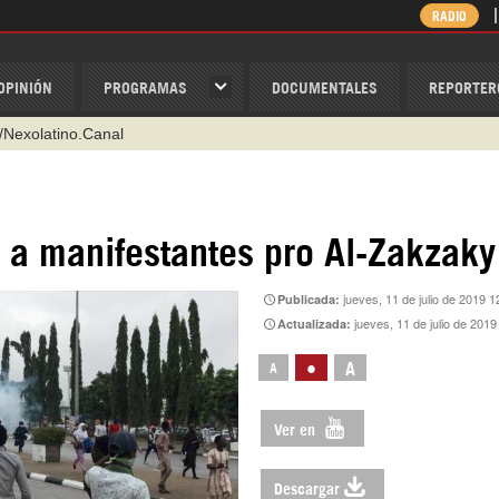
RADIO
OPINIÓN
PROGRAMAS
DOCUMENTALES
REPORTER
/Nexolatino.Canal
@nexo_latino
ino
e a manifestantes pro Al-Zakzaky
ispantv
1 79 29 404
jueves, 11 de julio de 2019 1
Publicada:
v
jueves, 11 de julio de 2019
Actualizada:
•
A
A
Ver en
Descargar