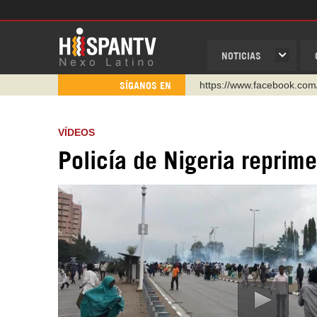
NOTICIAS
https://www.facebook.com
SÍGANOS EN
https://www.youtube.com/
http://twitter.com/nexo_lat
VÍDEOS
https://t.me/hispantvcanal
Policía de Nigeria reprim
https://urmedium.com/c/h
WhatsApp y Viber: +98 92
Instagram como: hispan_t