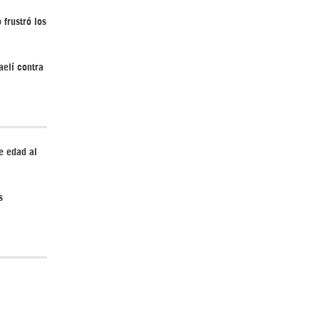
 frustró los
aelí contra
¿Cómo será el Golfo Pérsico sin EEUU?
e edad al
s
Irán pide “tolerancia cero” ante ataques
contra instalaciones nucleares | Detrás de
la Razón