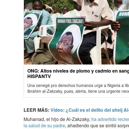
ONG: Altos niveles de plomo y cadmio en sangr
HISPANTV
Una oenegé pro derechos humanos urge a Nigeria a libe
Ibrahim al-Zakzaky, pues, alerta, tiene una urgente nec
LEER MÁS:
Vídeo: ¿Cuál es el delito del sheij 
Muhamad, el hijo de Al-Zakzaky,
ha advertido recie
la salud de su padre
, añadiendo que se sintió sorp