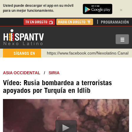
Usted puede descargar el app en su móvil
×
para un mejor funcionamiento.
PROGRAMACIÓN
TV EN DIRECTO
RADIO EN DIRECTO
https://www.facebook.com/Nexolatino.Canal
SÍGANOS EN
https://www.youtube.com/@nexo_latino
http://twitter.com/nexo_latino
ASIA OCCIDENTAL
/
SIRIA
https://t.me/hispantvcanal
Vídeo: Rusia bombardea a terroristas
https://urmedium.com/c/hispantv
apoyados por Turquía en Idlib
WhatsApp y Viber: +98 921 79 29 404
Instagram como: hispan_tv