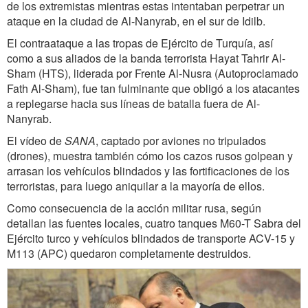
de los extremistas mientras estas intentaban perpetrar un
ataque en la ciudad de Al-Nanyrab, en el sur de Idilb.
El contraataque a las tropas de Ejército de Turquía, así
como a sus aliados de la banda terrorista
Hayat Tahrir Al-
Sham (HTS), liderada por Frente Al-Nusra (Autoproclamado
Fath Al-Sham),
fue tan fulminante que obligó a los atacantes
a replegarse hacia sus líneas de batalla fuera de Al-
Nanyrab.
El vídeo de
SANA
, captado por aviones no tripulados
(drones), muestra también cómo los cazos rusos golpean y
arrasan los vehículos blindados y las fortificaciones de los
terroristas, para luego aniquilar a la mayoría de ellos.
Como consecuencia de la acción militar rusa, según
detallan las fuentes locales, cuatro tanques M60-T Sabra
del
Ejército turco y vehículos blindados de transporte ACV-15 y
M113 (APC) quedaron completamente destruidos.