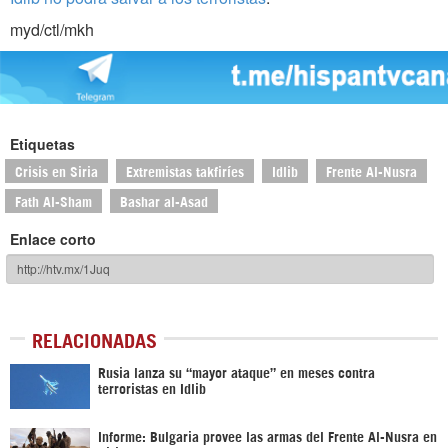
myd/ctl/mkh
Etiquetas
Crisis en Siria
Extremistas takfiríes
Idlib
Frente Al-Nusra
Fath Al-Sham
Bashar al-Asad
Enlace corto
RELACIONADAS
Rusia lanza su “mayor ataque” en meses contra
terroristas en Idlib
Informe: Bulgaria provee las armas del Frente Al-Nusra en