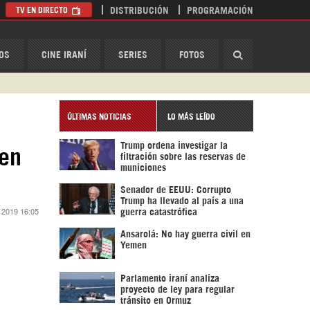
TV EN DIRECTO
DISTRIBUCIÓN
PROGRAMACIÓN
HispanTV
OS
CINE IRANÍ
SERIES
FOTOS
ÚLTIMAS NOTICIAS
LO MÁS LEÍDO
Trump ordena investigar la
 en
filtración sobre las reservas de
municiones
Senador de EEUU: Corrupto
Trump ha llevado al país a una
e 2019 16:05
guerra catastrófica
Ansarolá: No hay guerra civil en
Yemen
Parlamento iraní analiza
proyecto de ley para regular
tránsito en Ormuz