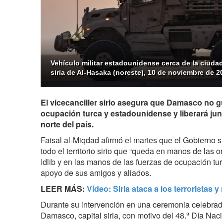
Vehículo militar estadounidense cerca de la ciudad
siria de Al-Hasaka (noreste), 10 de noviembre de 2
El vicecanciller sirio asegura que Damasco no gu
ocupación turca y estadounidense y liberará junto
norte del país.
Faisal al-Miqdad afirmó el martes que el Gobierno si
todo el territorio sirio que “queda en manos de las o
Idlib y en las manos de las fuerzas de ocupación tur
apoyo de sus amigos y aliados.
LEER MÁS:
Vídeo: Siria ataca a los terroristas 
Durante su intervención en una ceremonia celebrad
Damasco, capital siria, con motivo del 48.º Día Nac