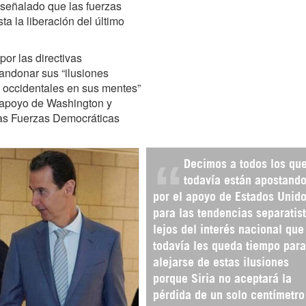
a señalado que las fuerzas
ta la liberación del último
or las directivas
andonar sus “ilusiones
s occidentales en sus mentes”
l apoyo de Washington y
das Fuerzas Democráticas
Decimos a todos los qu
todavía están apostand
por el apoyo de Estados Unid
para las tendencias separatis
lejos del interés nacional que
todavía les queda tiempo para
alejarse de estas ilusiones
porque Siria no aceptará la
pérdida de un solo centímetro