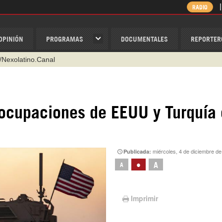
RADIO
OPINIÓN
PROGRAMAS
DOCUMENTALES
REPORTER
/Nexolatino.Canal
@nexo_latino
ino
 ocupaciones de EEUU y Turquía
ispantv
1 79 29 404
v
miércoles, 4 de diciembre d
Publicada:
•
A
A
Imprimir