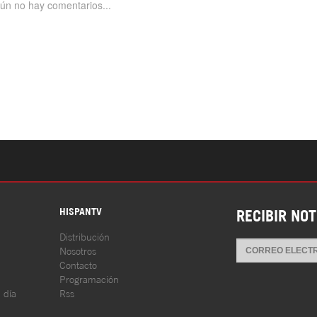
S
HISPANTV
RECIBIR NOT
Distribución
Nosotros
Contacto
Programación
l día
Rss