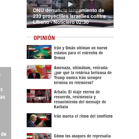
ONU denuncia lanzamiento de
233 proyectiles israelíes contra
Líbano - Noticiero 02:30
OPINIÓN
Irán y Omán ultiman un nuevo
estatus para el estrecho de
Ormuz
Amenaza, ultimátum, retirada:
¿por qué la retórica belicosa de
e
Trump contra Irán siempre
o
termina en retroceso?
os
Arbaín: El viaje eterno de
tas
recuerdo, resistencia y
renacimiento del mensaje de
Karbala
Irán marca el ritmo del conflicto
 de
Cómo los ataques de represalia