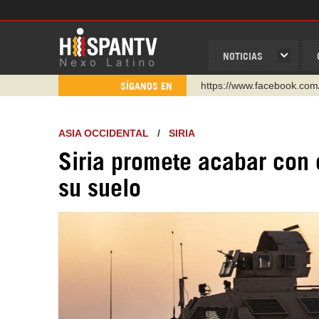
NOTICIAS
https://www.facebook.com
SÍGANOS EN
https://www.youtube.com/
http://twitter.com/nexo_lat
ASIA OCCIDENTAL
/
SIRIA
https://t.me/hispantvcanal
Siria promete acabar con
https://urmedium.com/c/h
su suelo
WhatsApp y Viber: +98 92
Instagram como: hispan_t