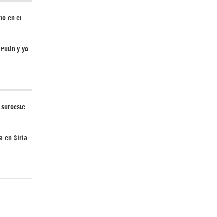
mo en el
Irán pide “tolerancia cero” ante ataques
Putin y yo
contra instalaciones nucleares | Detrás de
la Razón
 suroeste
a en Siria
¿Cómo será el Golfo Pérsico sin EEUU?