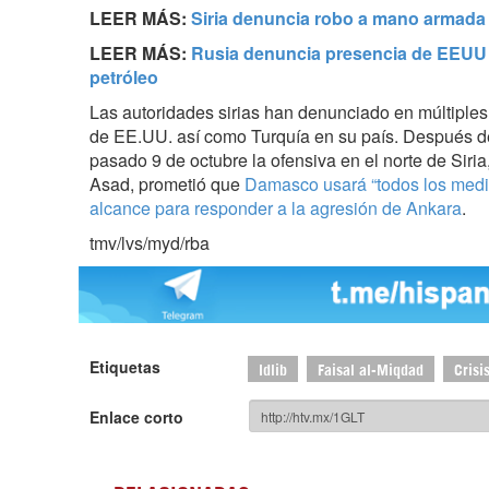
LEER MÁS:
Siria denuncia robo a mano armada
LEER MÁS:
Rusia denuncia presencia de EEUU 
petróleo
Las autoridades sirias han denunciado en múltiples 
de EE.UU. así como Turquía en su país. Después de
pasado 9 de octubre la ofensiva en el norte de Siria,
Asad, prometió que
Damasco usará “todos los medio
alcance para responder a la agresión de Ankara
.
tmv/lvs/myd/rba
Etiquetas
Idlib
Faisal al-Miqdad
Crisi
Enlace corto