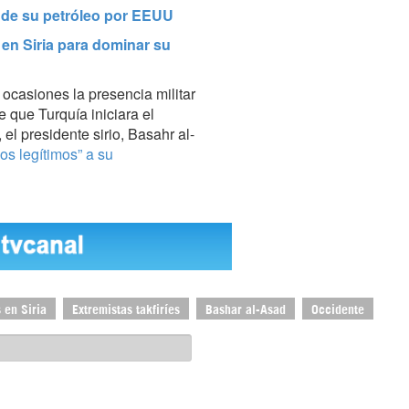
 de su petróleo por EEUU
en Siria para dominar su
ocasiones la presencia militar
 que Turquía iniciara el
 el presidente sirio, Basahr al-
s legítimos” a su
s en Siria
Extremistas takfiríes
Bashar al-Asad
Occidente