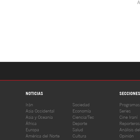
NOTICIAS
SECCIONE
Irán
Sociedad
Programas
Asia Occidental
Economía
Series
Asia y Oceanía
Ciencia/Tec
Cine Iraní
África
Deporte
Reporteros
Europa
Salud
Análisis de
América del Norte
Cultura
Opinión