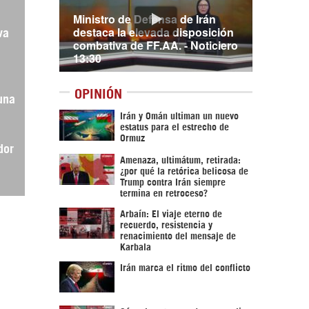
Ministro de Defensa de Irán
destaca la elevada disposición
va
combativa de FF.AA. - Noticiero
13:30
OPINIÓN
una
Irán y Omán ultiman un nuevo
estatus para el estrecho de
Ormuz
dor
Amenaza, ultimátum, retirada:
¿por qué la retórica belicosa de
Trump contra Irán siempre
termina en retroceso?
Arbaín: El viaje eterno de
recuerdo, resistencia y
renacimiento del mensaje de
Karbala
Irán marca el ritmo del conflicto