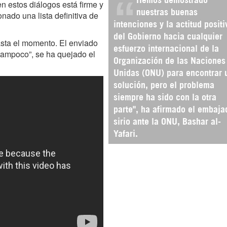
 estos diálogos está firme y
nuestras buenas
nado una lista definitiva de
intenciones y la actitud positi
del Gobierno hacia cualquier
asta el momento. El enviado
esfuerzo internacional de la
 tampoco”, se ha quejado el
Organización de las Naciones
Unidas (ONU) para encontrar 
solución, pero el problema
siempre ha sido con la otra
parte", ha afirmado el embaja
sirio ante la ONU, Bashar al-
Yafari.