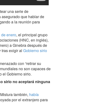
tear una serie de
ha asegurado que hablar de
egando a la reunión para
5 de enero
, el principal grupo
ociaciones (HNC, en inglés),
enero) a Ginebra después de
tras exigir al
Gobierno sirio
amenazado con “retirar su
s mundiales no son capaces de
 el Gobierno sirio.
no sirio no aceptará ninguna
Mistura también,
había
poyada por el extranjero para