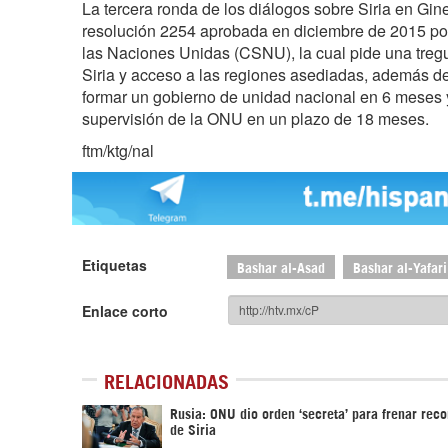
La tercera ronda de los diálogos sobre Siria en Gin
resolución 2254 aprobada en diciembre de 2015 po
las Naciones Unidas (CSNU), la cual pide una tregu
Siria y acceso a las regiones asediadas, además de
formar un gobierno de unidad nacional en 6 meses y
supervisión de la ONU en un plazo de 18 meses.
ftm/ktg/nal
Etiquetas
Bashar al-Asad
Bashar al-Yafari
Enlace corto
RELACIONADAS
Rusia: ONU dio orden ‘secreta’ para frenar rec
de Siria