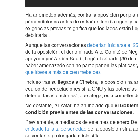
Ha arremetido además, contra la oposición por plan
precondiciones antes de entrar en los diálogos, y 
exigencias previas “significa que los lados están ll
debilitarla”.
Aunque las conversaciones
deberían iniciarse el 2
de la oposición, el denominado Alto Comité de Neg
apoyado por Arabia Saudí, llegó el sábado (30 de 
haber amenazado con no participar en las pláticas y 
que libere a más de cien “rebeldes”.
Incluso tras su llegada a Ginebra, la oposición ha 
equipo de negociaciones si la ONU y las potencia
detener las violaciones”, que alega, está cometiendo
No obstante, Al-Yafari ha anunciado que
el Gobier
condición previa antes de las conversaciones.
Previamente, a mediados de este mes de enero De 
criticado la falta de seriedad
de la oposición siria a
solventar la prolongada crisis siria.