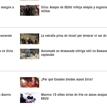
l margen a
Siria: Ataque de EEUU refleja miopía y ceguera
militar
 suroeste
La extraña prisa de Israel por devorar el sur de
a en Siria
Asesinado un destacado clérigo chií en Damas
explosión
¿Por qué Estados Unidos atacó Siria?
a Guerra
Mueren 15 niños sirios de frío en zonas ocupa
EEUU