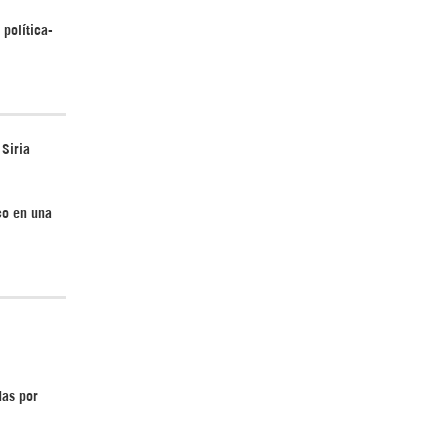
 política-
 Siria
co en una
das por