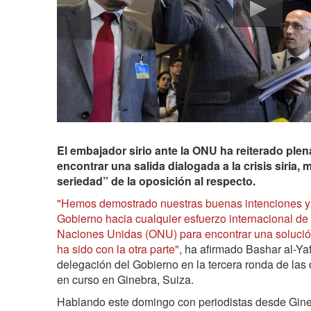
El embajador sirio ante la ONU ha reiterado ple
encontrar una salida dialogada a la crisis siria, 
seriedad” de la oposición al respecto.
"Hemos demostrado nuestras buenas intenciones y la
Gobierno hacia cualquier esfuerzo internacional de
Naciones Unidas (ONU) para encontrar una solució
ha sido con la otra parte"
, ha afirmado Bashar al-Ya
delegación del Gobierno en la tercera ronda de las
en curso en Ginebra, Suiza.
Hablando este domingo con periodistas desde Gineb