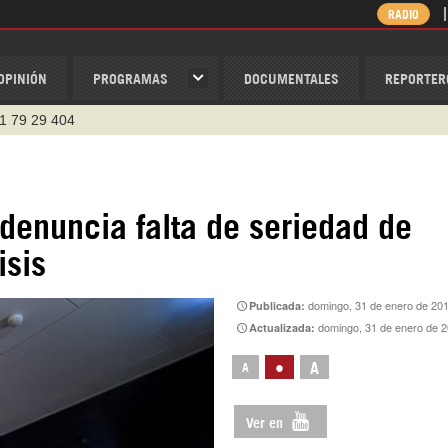
RADIO
OPINIÓN
PROGRAMAS
DOCUMENTALES
REPORTER
v
/Nexolatino.Canal
@nexo_latino
ino
denuncia falta de seriedad de
isis
ispantv
1 79 29 404
domingo, 31 de enero de 20
Publicada:
domingo, 31 de enero de 
Actualizada:
•
A
A
Ver en