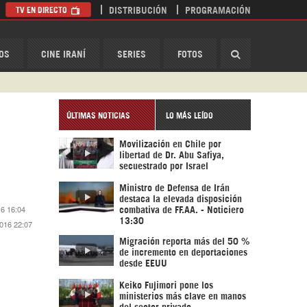
TV EN DIRECTO
DISTRIBUCIÓN
PROGRAMACIÓN
HispanTV
OS
CINE IRANÍ
SERIES
FOTOS
ÚLTIMAS NOTICIAS
LO MÁS LEÍDO
Movilización en Chile por
libertad de Dr. Abu Safiya,
secuestrado por Israel
Ministro de Defensa de Irán
destaca la elevada disposición
16 16:04
combativa de FF.AA. - Noticiero
13:30
2016 22:07
Migración reporta más del 50 %
de incremento en deportaciones
desde EEUU
Keiko Fujimori pone los
ministerios más clave en manos
del sector privado