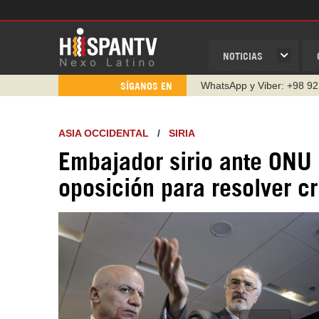
NOTICIAS
Instagram como: hispan_t
SÍGANOS EN
https://www.facebook.com
https://www.youtube.com/
ASIA OCCIDENTAL
/
SIRIA
http://twitter.com/nexo_lat
Embajador sirio ante ONU 
https://t.me/hispantvcanal
oposición para resolver cr
https://urmedium.com/c/h
WhatsApp y Viber: +98 92