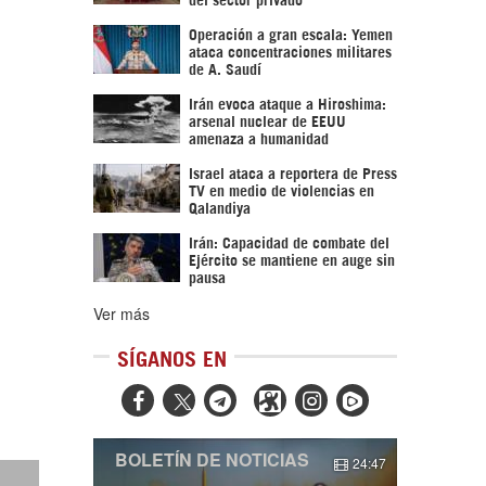
Operación a gran escala: Yemen
ataca concentraciones militares
de A. Saudí
Irán evoca ataque a Hiroshima:
arsenal nuclear de EEUU
amenaza a humanidad
Israel ataca a reportera de Press
TV en medio de violencias en
Qalandiya
Irán: Capacidad de combate del
Ejército se mantiene en auge sin
pausa
Ver más
SÍGANOS EN



BOLETÍN DE NOTICIAS
24:47