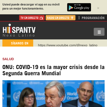
Usted puede descargar el app en su móvil
×
para un mejor funcionamiento.
PROGRAMACIÓN
TV EN DIRECTO
RADIO EN DIRECTO
https://www.youtube.com/@nexo_latino
SÍGANOS EN
http://twitter.com/nexo_latino
https://t.me/hispantvcanal
SALUD
https://urmedium.com/c/hispantv
ONU: COVID-19 es la mayor crisis desde la
WhatsApp y Viber: +98 921 79 29 404
Segunda Guerra Mundial
Instagram como: hispan_tv
https://www.facebook.com/Nexolatino.Canal