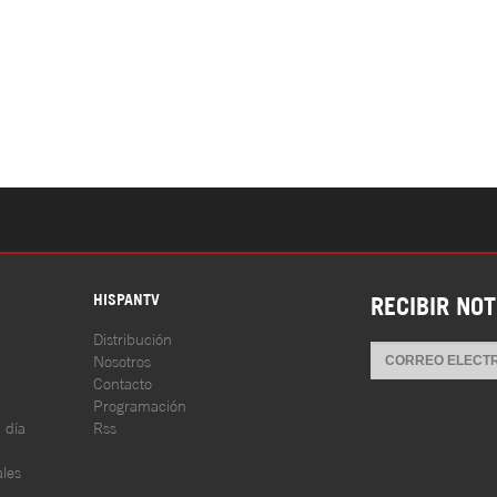
S
HISPANTV
RECIBIR NOT
Distribución
Nosotros
Contacto
Programación
l día
Rss
les