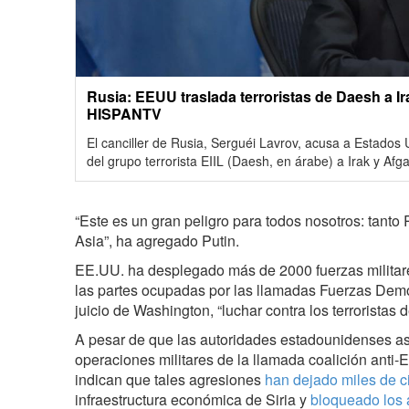
Rusia: EEUU traslada terroristas de Daesh a Ir
HISPANTV
El canciller de Rusia, Serguéi Lavrov, acusa a Estados 
del grupo terrorista EIIL (Daesh, en árabe) a Irak y Afga
“Este es un gran peligro para todos nosotros: tant
Asia”, ha agregado Putin.
EE.UU. ha desplegado más de 2000 fuerzas militare
las partes ocupadas por las llamadas Fuerzas Democ
juicio de Washington, “luchar contra los terroristas 
A pesar de que las autoridades estadounidenses ase
operaciones militares de la llamada coalición anti-
indican que tales agresiones
han dejado miles de c
infraestructura económica de Siria y
bloqueado los a