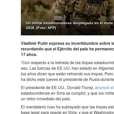
Un militar estadounidense desplegado en el norte 
2018. (Foto: AFP)
Vladimir Putin expresa su incertidumbre sobre la
recordando que el Ejército del país ha permane
17 años.
“Con respecto a la retirada de las tropas estadounid
eso. Las fuerzas de EE.UU. han estado en Afganist
los años dicen que están retirando sus tropas. Pero 
ha dicho este jueves el presidente de Rusia durant
El presidente de EE.UU., Donald Trump,
anunció el
estadounidense en Siria se cumplió, y que los milit
un retiro inmediato del país.
El mandatario ruso ha subrayado que las tropas es
base legal para operar en Siria, y que si Washingto