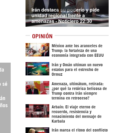
Irán destaca su poderío y pide
unidad regional frente a
amenazas - Noticiero 22:30
OPINIÓN
México ante los aranceles de
Trump: la fortaleza de una
economía integrada con EEUU
Irán y Omán ultiman un nuevo
da
estatus para el estrecho de
Ormuz
o sé
Amenaza, ultimátum, retirada:
¿por qué la retórica belicosa de
Trump contra Irán siempre
tán
termina en retroceso?
años
Arbaín: El viaje eterno de
recuerdo, resistencia y
renacimiento del mensaje de
Karbala
Irán marca el ritmo del conflicto