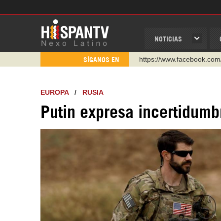
NOTICIAS
https://www.youtube.com/
SÍGANOS EN
http://twitter.com/nexo_lat
https://t.me/hispantvcanal
EUROPA
/
RUSIA
https://urmedium.com/c/h
Putin expresa incertidumb
WhatsApp y Viber: +98 92
Instagram como: hispan_t
https://www.facebook.com