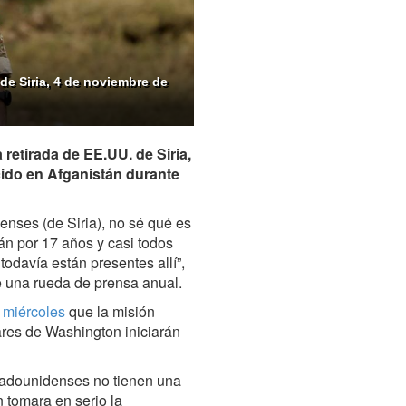
de Siria, 4 de noviembre de
 retirada de EE.UU. de Siria,
cido en Afganistán durante
enses (de Siria), no sé qué es
án por 17 años y casi todos
todavía están presentes allí”,
e una rueda de prensa anual.
 miércoles
que la misión
ares de Washington iniciarán
tadounidenses no tienen una
n tomara en serio la