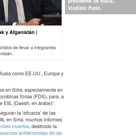
presidente de Rusia,
Vladimir Putin.
ak y Afganistán |
Unidos de llevar a integrantes
nistán.
o Rusia como EE.UU., Europa y
s en Siria, especialmente en
ráticas Sirias (FDS), para, a
de EIIL (Daesh, en árabe)”.
guran la ‘eficacia’ de las
EIIL en Siria, muchos informes
iviles muertos
, destruido la
vances antiterroristas de las