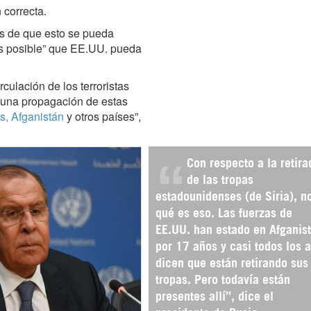
 correcta.
os de que esto se pueda
es posible” que EE.UU. pueda
rculación de los terroristas
e una propagación de estas
s, Afganistán
y otros países”,
Con respecto a la retira
de las tropas
estadounidenses (de Siria), n
qué es eso. Las fuerzas de
EE.UU. han estado en Afganis
por 17 años y casi todos los 
dicen que están retirando sus
tropas. Pero todavía están
presentes allí”, dice el