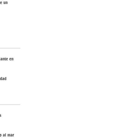
de un
¿Cómo será el Golfo Pérsico sin EEUU?
cante en
Irán pide “tolerancia cero” ante ataques
edad
contra instalaciones nucleares | Detrás de
la Razón
s
o al mar