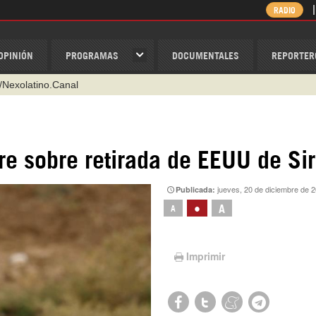
RADIO
OPINIÓN
PROGRAMAS
DOCUMENTALES
REPORTER
@nexo_latino
ino
ispantv
re sobre retirada de EEUU de Sir
1 79 29 404
jueves, 20 de diciembre de 
Publicada:
v
•
A
A
/Nexolatino.Canal
Imprimir