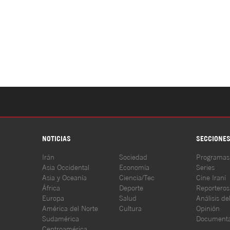
NOTICIAS
SECCIONE
Irán
Sociedad
Programas
Asia Occidental
Economía
Series
Asia y Oceanía
Ciencia/Tec
Cine Iraní
África
Deporte
Reporteros
Europa
Salud
Análisis de
América del Norte
Cultura
Opinión
Sudamérica
Documenta
Centroamérica