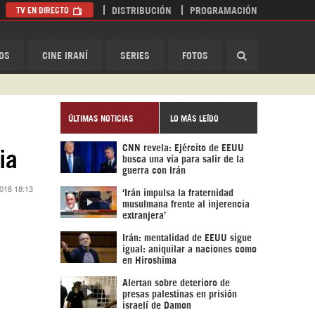
TV EN DIRECTO
DISTRIBUCIÓN
PROGRAMACIÓN
HispanTV
OS
CINE IRANÍ
SERIES
FOTOS
ÚLTIMAS NOTICIAS
LO MÁS LEÍDO
CNN revela: Ejército de EEUU
ia
busca una vía para salir de la
guerra con Irán
2018 18:13
‘Irán impulsa la fraternidad
musulmana frente al injerencia
extranjera’
Irán: mentalidad de EEUU sigue
igual: aniquilar a naciones como
en Hiroshima
Alertan sobre deterioro de
presas palestinas en prisión
israelí de Damon