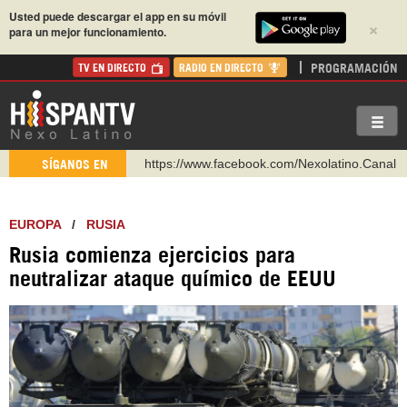
Usted puede descargar el app en su móvil
×
para un mejor funcionamiento.
PROGRAMACIÓN
TV EN DIRECTO
RADIO EN DIRECTO
https://www.facebook.com/Nexolatino.Canal
SÍGANOS EN
https://www.youtube.com/@nexo_latino
http://twitter.com/nexo_latino
EUROPA
/
RUSIA
https://t.me/hispantvcanal
Rusia comienza ejercicios para
https://urmedium.com/c/hispantv
neutralizar ataque químico de EEUU
WhatsApp y Viber: +98 921 79 29 404
Instagram como: hispan_tv