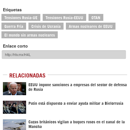
Etiquetas
Tensiones Rusia-UE
Tensiones Rusia-EEUU
OTAN
Guerra Fría
Crisis de Ucrania
Armas nucleares de EEUU
El mundo sin armas nucleares
Enlace corto
RELACIONADAS
EEUU impone sanciones a empresas del sector de defensa
de Rusia
Putin está dispuesto a enviar ayuda militar a Bielorrusia
Cazas británicos vigilan a buques rusos en el canal de la
Mancha