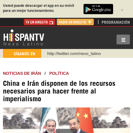
Usted puede descargar el app en su móvil
×
para un mejor funcionamiento.
PROGRAMACIÓN
TV EN DIRECTO
RADIO EN DIRECTO
http://twitter.com/nexo_latino
SÍGANOS EN
https://t.me/hispantvcanal
https://urmedium.com/c/hispantv
NOTICIAS DE IRÁN
/
POLÍTICA
WhatsApp y Viber: +98 921 79 29 404
China e Irán disponen de los recursos
Instagram como: hispan_tv
necesarios para hacer frente al
https://www.facebook.com/Nexolatino.Canal
imperialismo
https://www.youtube.com/@nexo_latino