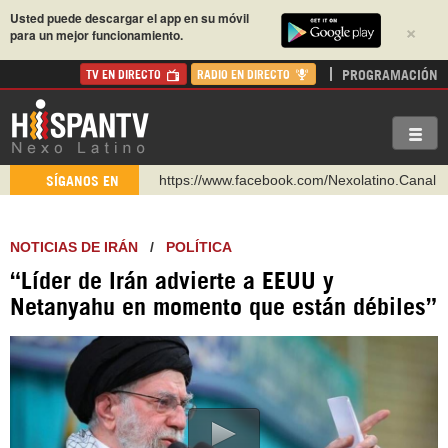
Usted puede descargar el app en su móvil
×
para un mejor funcionamiento.
PROGRAMACIÓN
TV EN DIRECTO
RADIO EN DIRECTO
https://www.youtube.com/@nexo_latino
SÍGANOS EN
http://twitter.com/nexo_latino
https://t.me/hispantvcanal
NOTICIAS DE IRÁN
/
POLÍTICA
https://urmedium.com/c/hispantv
“Líder de Irán advierte a EEUU y
WhatsApp y Viber: +98 921 79 29 404
Netanyahu en momento que están débiles”
Instagram como: hispan_tv
https://www.facebook.com/Nexolatino.Canal