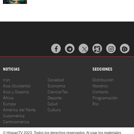



NOTICIAS
SECCIONES
Irán
Sociedad
Distribución
Asia Occidental
Economía
Nosotros
Asia y Oceanía
Ciencia/Tec
Contacto
África
Deporte
Programación
Europa
Salud
Rss
América del Norte
Cultura
Sudamérica
Centroamérica
© HispanTV 2023. Todos los derechos reservados. Al usar los materiales