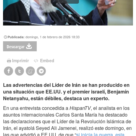
domingo, 1 de febrero de 2026 18:33
Publicada:
Descargar
Imprimir
Embed
Las advertencias del Líder de Irán se han producido en
una situación que EE.UU. y el premier israelí, Benjamín
Netanyahu, están débiles, destaca un experto.
En una entrevista concedida a
HispanTV
, el analista en los
asuntos internacionales Carlos Santa María ha destacado
las declaraciones que el Líder de la Revolución Islámica de
Irán, el ayatolá Seyed Ali Jamenei, realizó este domingo, en
las que advirtió a EE.UU. de que “
si inicia la guerra, esta