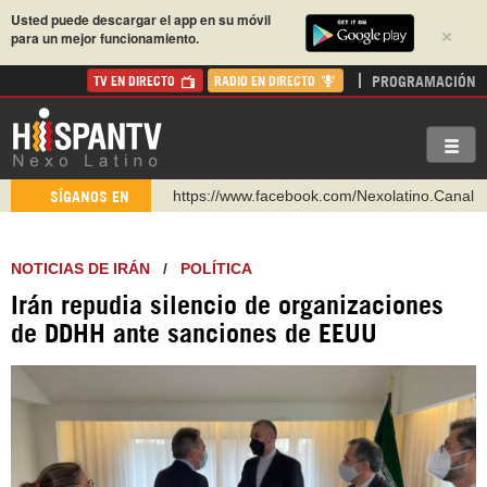
Usted puede descargar el app en su móvil
×
para un mejor funcionamiento.
PROGRAMACIÓN
TV EN DIRECTO
RADIO EN DIRECTO
https://www.facebook.com/Nexolatino.Canal
SÍGANOS EN
https://www.youtube.com/@nexo_latino
http://twitter.com/nexo_latino
https://t.me/hispantvcanal
NOTICIAS DE IRÁN
/
POLÍTICA
https://urmedium.com/c/hispantv
Irán repudia silencio de organizaciones
WhatsApp y Viber: +98 921 79 29 404
de DDHH ante sanciones de EEUU
Instagram como: hispan_tv