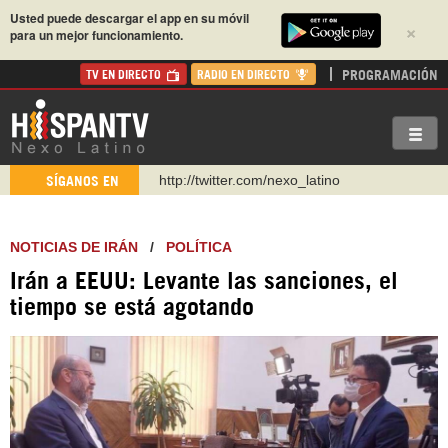
Usted puede descargar el app en su móvil
×
para un mejor funcionamiento.
PROGRAMACIÓN
TV EN DIRECTO
RADIO EN DIRECTO
https://t.me/hispantvcanal
SÍGANOS EN
https://urmedium.com/c/hispantv
WhatsApp y Viber: +98 921 79 29 404
NOTICIAS DE IRÁN
/
POLÍTICA
Instagram como: hispan_tv
Irán a EEUU: Levante las sanciones, el
https://www.facebook.com/Nexolatino.Canal
tiempo se está agotando
https://www.youtube.com/@nexo_latino
http://twitter.com/nexo_latino