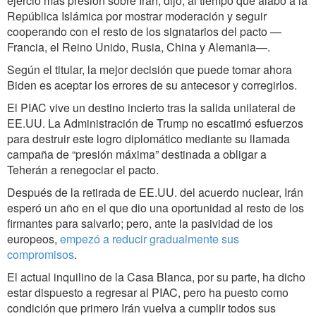
ejerció más presión sobre Irán, dijo, al tiempo que alabó a la
República Islámica por mostrar moderación y seguir
cooperando con el resto de los signatarios del pacto —
Francia, el Reino Unido, Rusia, China y Alemania—.
Según el titular, la mejor decisión que puede tomar ahora
Biden es aceptar los errores de su antecesor y corregirlos.
El PIAC vive un destino incierto tras la salida unilateral de
EE.UU. La Administración de Trump no escatimó esfuerzos
para destruir este logro diplomático mediante su llamada
campaña de “presión máxima” destinada a obligar a
Teherán a renegociar el pacto.
Después de la retirada de EE.UU. del acuerdo nuclear, Irán
esperó un año en el que dio una oportunidad al resto de los
firmantes para salvarlo; pero, ante la pasividad de los
europeos,
empezó a reducir gradualmente sus
compromisos
.
El actual inquilino de la Casa Blanca, por su parte, ha dicho
estar dispuesto a regresar al PIAC, pero ha puesto como
condición que primero Irán vuelva a cumplir todos sus