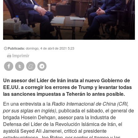
domingo, 4 de abril de 2021 5:23
Publicada:
Imprimir
Un asesor del Líder de Irán insta al nuevo Gobierno de
EE.UU. a corregir los errores de Trump y levantar todas
las sanciones impuestas a Teherán lo antes posible.
En una entrevista a la
Radio Internacional de China (CRI,
por sus siglas en ingl
és
)
, publicada el sábado,
e
l general de
brigada Hosein Dehqan, asesor para la Industria de
Defensa del Líder de la Revolución Islámica de Irán, el
ayatolá Seyed Ali Jamenei, criticó al presidente
estadounidense, Joe Biden, por perder el tiempo y las