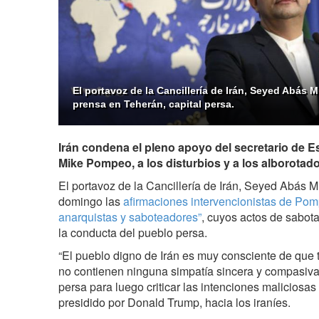
El portavoz de la Cancillería de Irán, Seyed Abás 
prensa en Teherán, capital persa.
Irán condena el pleno apoyo del secretario de 
Mike Pompeo, a los disturbios y a los alborotado
El portavoz de la Cancillería de Irán, Seyed Abás 
domingo las
afirmaciones intervencionistas de Pom
anarquistas y saboteadores”
, cuyos actos de sabot
la conducta del pueblo persa.
“El pueblo digno de Irán es muy consciente de que 
no contienen ninguna simpatía sincera y compasiva
persa para luego criticar las intenciones maliciosa
presidido por Donald Trump, hacia los iraníes.