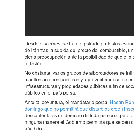
Desde el viernes, se han registrado protestas espo
de Irán tras la subida del precio del combustible, 
cierta preocupación ante la posibilidad de que ello
inflación.
No obstante, varios grupos de alborotadores se infil
manifestaciones pacíficas y, aprovechándose de es
infraestructuras y propiedades públicas a fin de soc
público en el país persa.
Ante tal coyuntura, el mandatario persa,
Hasan Roha
domingo que no permitirá que disturbios creen inse
descontento es un derecho de toda persona, pero dif
ninguna manera el Gobierno permitirá que se den di
añadido.