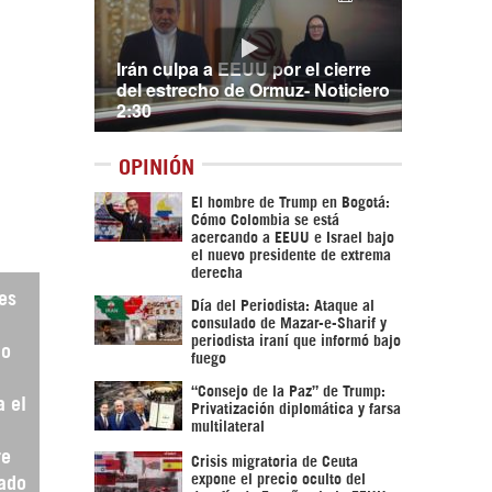
Irán culpa a EEUU por el cierre
del estrecho de Ormuz- Noticiero
2:30
OPINIÓN
El hombre de Trump en Bogotá:
Cómo Colombia se está
acercando a EEUU e Israel bajo
el nuevo presidente de extrema
derecha
 es
Día del Periodista: Ataque al
consulado de Mazar-e-Sharif y
periodista iraní que informó bajo
no
fuego
“Consejo de la Paz” de Trump:
a el
Privatización diplomática y farsa
multilateral
re
Crisis migratoria de Ceuta
expone el precio oculto del
tado