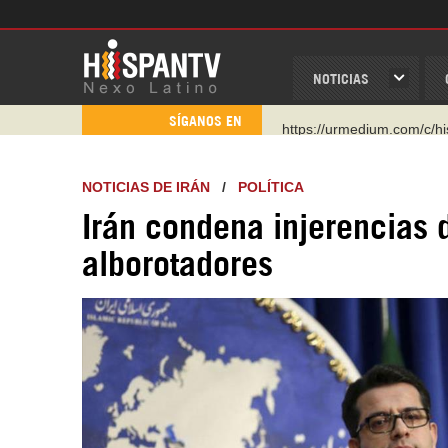
NOTICIAS
https://urmedium.com/c/h
SÍGANOS EN
WhatsApp y Viber: +98 92
Instagram como: hispan_t
NOTICIAS DE IRÁN
/
POLÍTICA
https://www.facebook.com
Irán condena injerencias 
https://www.youtube.com/
alborotadores
http://twitter.com/nexo_lat
https://t.me/hispantvcanal