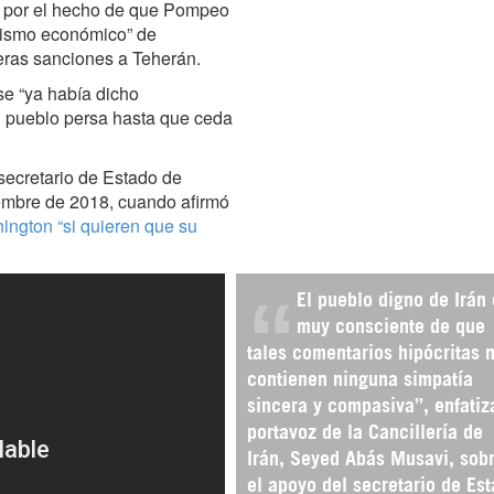
a por el hecho de que Pompeo
orismo económico” de
eras sanciones a Teherán.
se “ya había dicho
l pueblo persa hasta que ceda
secretario de Estado de
mbre de 2018, cuando afirmó
ngton “si quieren que su
El pueblo digno de Irán
muy consciente de que
tales comentarios hipócritas 
contienen ninguna simpatía
sincera y compasiva”, enfatiz
portavoz de la Cancillería de
Irán, Seyed Abás Musavi, sob
el apoyo del secretario de Es