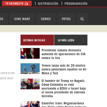
TV EN DIRECTO
DISTRIBUCIÓN
PROGRAMACIÓN
HispanTV
OS
CINE IRANÍ
SERIES
FOTOS
ÚLTIMAS NOTICIAS
LO MÁS LEÍDO
Presidente cubano denuncia
aumento de operaciones de CIA
contra la isla
Yemen lanza más de 20 misiles
contra posiciones saudíes en Al-
e 2019 21:50
Moca y Taiz
 2019 18:47
El hombre de Trump en Bogotá:
Cómo Colombia se está
acercando a EEUU e Israel bajo
el nuevo presidente de extrema
derecha
Canciller iraní: Negociaciones
con Omán sobre Ormuz están en