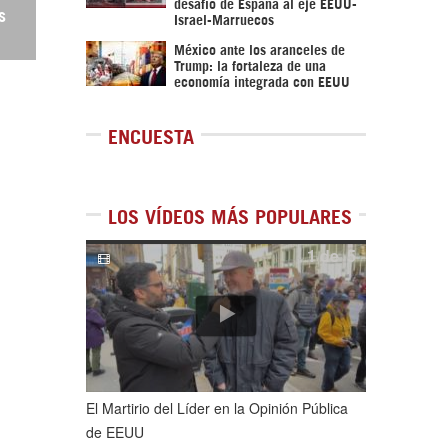
desafío de España al eje EEUU-
s
Israel-Marruecos
México ante los aranceles de
Trump: la fortaleza de una
economía integrada con EEUU
ENCUESTA
LOS VÍDEOS MÁS POPULARES
1
de
5
El Martirio del Líder en la Opinión Pública
de EEUU