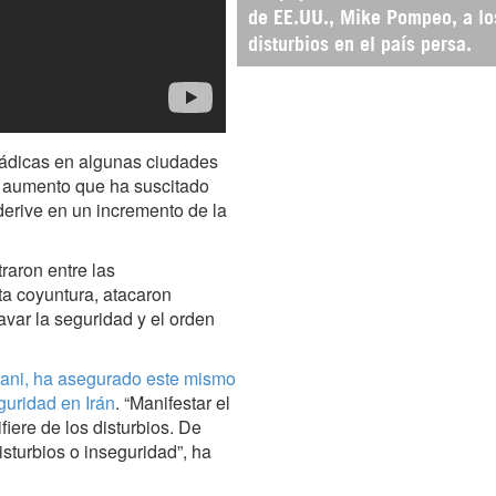
de EE.UU., Mike Pompeo, a lo
disturbios en el país persa.
rádicas en algunas ciudades
un aumento que ha suscitado
 derive en un incremento de la
traron entre las
ta coyuntura, atacaron
avar la seguridad y el orden
ni, ha asegurado este mismo
guridad en Irán
. “Manifestar el
iere de los disturbios. De
sturbios o inseguridad”, ha