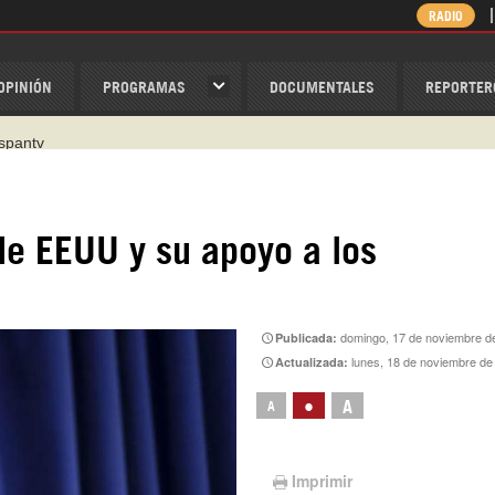
RADIO
OPINIÓN
PROGRAMAS
DOCUMENTALES
REPORTER
ispantv
1 79 29 404
v
/Nexolatino.Canal
de EEUU y su apoyo a los
@nexo_latino
ino
domingo, 17 de noviembre d
Publicada:
lunes, 18 de noviembre de
Actualizada:
•
A
A
Imprimir