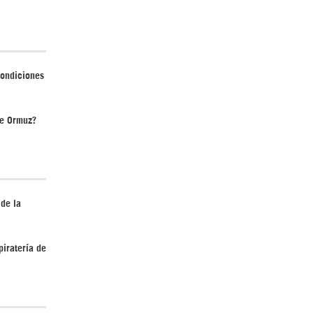
condiciones
¿Cómo será el Golfo Pérsico sin EEUU?
de Ormuz?
 de la
¿Por qué Estados Unidos no puede vencer
a Irán? |GrinGo!
piratería de