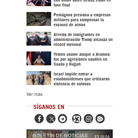
fase final
Pentágono presiona a empresas
militares para compensar la
escasez de armas
Arresto de inmigrantes en
administración Trump alcanza un
récord mensual
Yemen asume ataque a Aramco:
fue por agresiones saudíes en
Saada y Hajjah
Israel impide entrar a
estadounidenses que criticaron
violencia de colonos
Ver más
SÍGANOS EN



BOLETÍN DE NOTICIAS
26:04