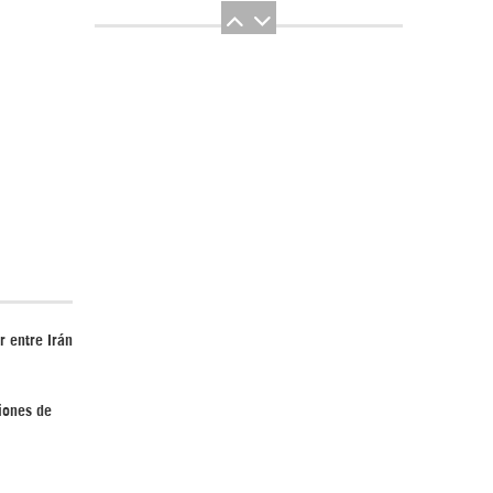
El Hombre eterno | Parte 2
 entre Irán
CGRI de Irán asesta duros golpes a EEUU
con ataque simultáneo en Asia Occidental |
iones de
Detrás de la Razón