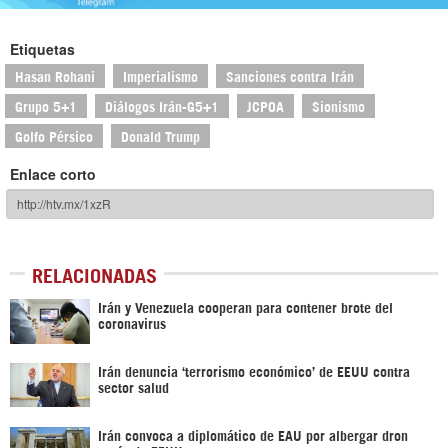
Etiquetas
Hasan Rohani
Imperialismo
Sanciones contra Irán
Grupo 5+1
Diálogos Irán-G5+1
JCPOA
Sionismo
Golfo Pérsico
Donald Trump
Enlace corto
RELACIONADAS
Irán y Venezuela cooperan para contener brote del
coronavirus
Irán denuncia ‘terrorismo económico’ de EEUU contra
sector salud
Irán convoca a diplomático de EAU por albergar dron