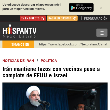
Usted puede descargar el app en su móvil
×
para un mejor funcionamiento.
PROGRAMACIÓN
TV EN DIRECTO
RADIO EN DIRECTO
https://www.facebook.com/Nexolatino.Canal
https://www.youtube.com/@nexo_latino
SÍGANOS EN
http://twitter.com/nexo_latino
https://t.me/hispantvcanal
NOTICIAS DE IRÁN
/
POLÍTICA
https://urmedium.com/c/hispantv
Irán mantiene lazos con vecinos pese a
WhatsApp y Viber: +98 921 79 29 404
complots de EEUU e Israel
Instagram como: hispan_tv