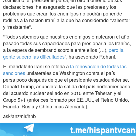
Asimismo, el presidente persa, en otro momento de sus
declaraciones, ha asegurado que las presiones y los
problemas que crean los enemigos no podrán poner de
rodillas a la nación iraní, a la que ha considerado “valiente”
y “resistente”.
“Todos sabemos que nuestros enemigos emplearon el año
pasado todas sus capacidades para presionar a los iraníes,
a la espera de sembrar discordia entre ellos (…),
pero la
gente superó las dificultades
”, ha aseverado Rohani.
El mandatario iraní se refería a
la renovación de todas las
sanciones
unilaterales de Washington contra el país
persa poco después de que el presidente estadounidense,
Donald Trump, anunciara la salida del país norteamericano
del acuerdo nuclear sellado en 2015 entre Teherán y el
Grupo 5+1 (entonces formado por EE.UU., el Reino Unido,
Francia, Rusia y China, más Alemania).
ask/anz/nlr/hnb