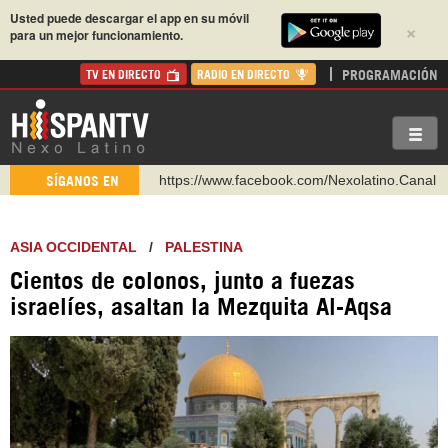
Usted puede descargar el app en su móvil
×
para un mejor funcionamiento.
PROGRAMACIÓN
TV EN DIRECTO
RADIO EN DIRECTO
https://www.facebook.com/Nexolatino.Canal
SÍGANOS EN
https://www.youtube.com/@nexo_latino
http://twitter.com/nexo_latino
ASIA OCCIDENTAL
/
PALESTINA
https://t.me/hispantvcanal
Cientos de colonos, junto a fuezas
https://urmedium.com/c/hispantv
israelíes, asaltan la Mezquita Al-Aqsa
WhatsApp y Viber: +98 921 79 29 404
Instagram como: hispan_tv