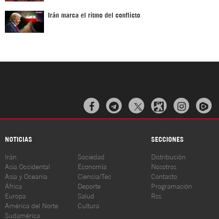
Irán marca el ritmo del conflicto



NOTICIAS
SECCIONES
Irán
Sociedad
Distribución
Asia Occidental
Economía
Nosotros
Asia y Oceanía
Ciencia/Tec
Contacto
África
Deporte
Programación
Europa
Salud
Rss
América del Norte
Cultura
Sudamérica