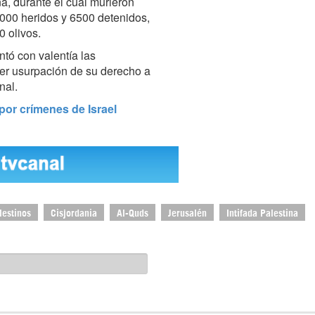
na, durante el cual murieron
9000 heridos y 6500 detenidos,
0 olivos.
ntó con valentía las
ier usurpación de su derecho a
nal.
por crímenes de Israel
lestinos
Cisjordania
Al-Quds
Jerusalén
Intifada Palestina