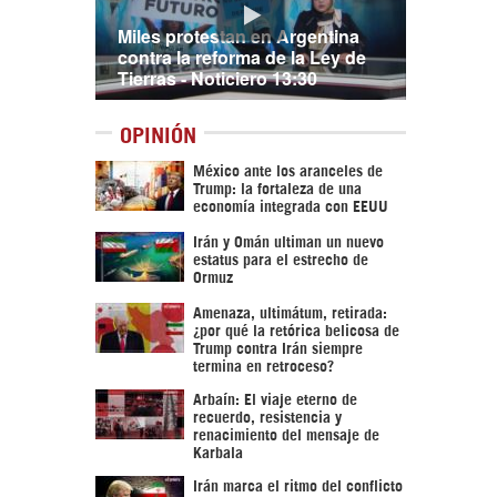
Miles protestan en Argentina
contra la reforma de la Ley de
Tierras - Noticiero 13:30
OPINIÓN
México ante los aranceles de
Trump: la fortaleza de una
economía integrada con EEUU
Irán y Omán ultiman un nuevo
estatus para el estrecho de
Ormuz
Amenaza, ultimátum, retirada:
¿por qué la retórica belicosa de
Trump contra Irán siempre
termina en retroceso?
Arbaín: El viaje eterno de
recuerdo, resistencia y
renacimiento del mensaje de
Karbala
Irán marca el ritmo del conflicto