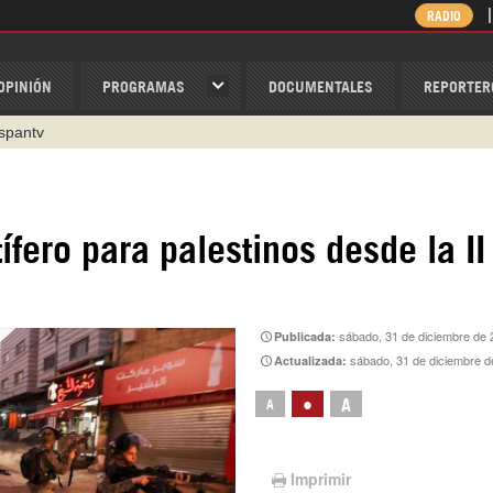
RADIO
OPINIÓN
PROGRAMAS
DOCUMENTALES
REPORTER
1 79 29 404
v
/Nexolatino.Canal
@nexo_latino
fero para palestinos desde la II
ino
ispantv
sábado, 31 de diciembre de 
Publicada:
sábado, 31 de diciembre d
Actualizada:
•
A
A
Imprimir