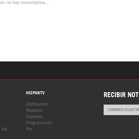
S
HISPANTV
RECIBIR NOT
Distribución
Nosotros
Contacto
Programación
l día
Rss