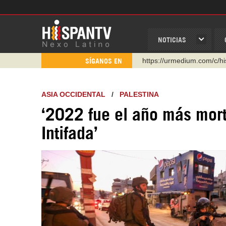
NOTICIAS
WhatsApp y Viber: +98 92
SÍGANOS EN
Instagram como: hispan_t
https://www.facebook.com
ASIA OCCIDENTAL
/
PALESTINA
https://www.youtube.com/
‘2022 fue el año más mortí
http://twitter.com/nexo_lat
Intifada’
https://t.me/hispantvcanal
https://urmedium.com/c/h