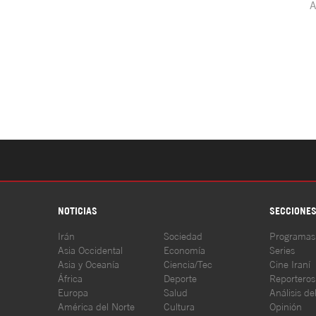
NOTICIAS
SECCIONE
Irán
Sociedad
Programas
Asia Occidental
Economía
Series
Asia y Oceanía
Ciencia/Tec
Cine Iraní
África
Deporte
Reporteros
Europa
Salud
Análisis de
América del Norte
Cultura
Opinión