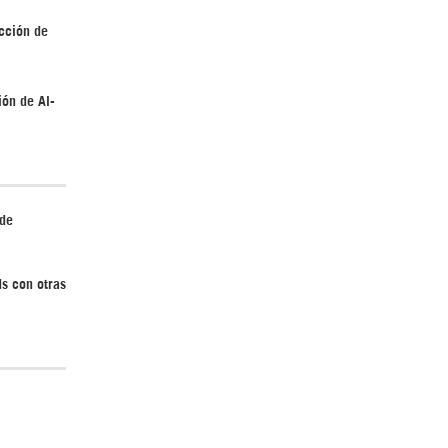
cción de
¿Cómo será el Golfo Pérsico sin EEUU?
ión de Al-
 de
Irán pide “tolerancia cero” ante ataques
contra instalaciones nucleares | Detrás de
ds con otras
la Razón