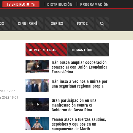
TV EN DIRECTO
DISTRIBUCIÓN
PROGRAMACIÓN
HispanTV
OS
CINE IRANÍ
SERIES
FOTOS
ÚLTIMAS NOTICIAS
LO MÁS LEÍDO
Irán busca ampliar cooperación
comercial con Unión Económica
Euroasiática
Irán insta a vecinos a unirse por
una seguridad regional propia
2022 17:37
e 2022 18:01
Gran participación en una
manifestación contra el
Gobierno de Costa Rica
Yemen ataca a fuerzas saudíes,
depósitos y equipos en un
campamento de Marib