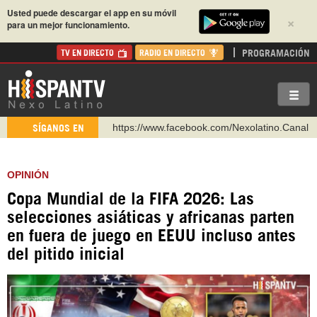
Usted puede descargar el app en su móvil
×
para un mejor funcionamiento.
PROGRAMACIÓN
TV EN DIRECTO
RADIO EN DIRECTO
https://www.youtube.com/@nexo_latino
SÍGANOS EN
http://twitter.com/nexo_latino
https://t.me/hispantvcanal
OPINIÓN
https://urmedium.com/c/hispantv
Copa Mundial de la FIFA 2026: Las
WhatsApp y Viber: +98 921 79 29 404
selecciones asiáticas y africanas parten
Instagram como: hispan_tv
en fuera de juego en EEUU incluso antes
del pitido inicial
https://www.facebook.com/Nexolatino.Canal