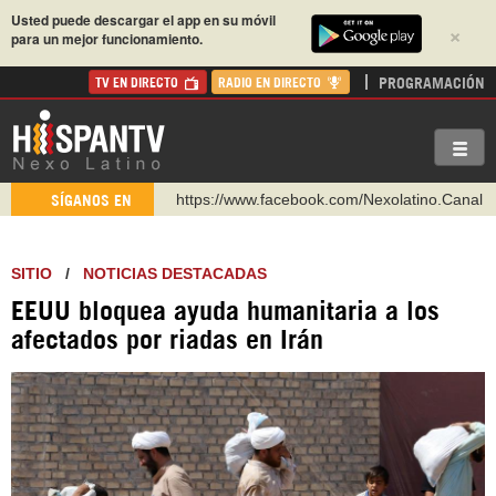
Usted puede descargar el app en su móvil
×
para un mejor funcionamiento.
PROGRAMACIÓN
TV EN DIRECTO
RADIO EN DIRECTO
https://www.facebook.com/Nexolatino.Canal
SÍGANOS EN
https://www.youtube.com/@nexo_latino
http://twitter.com/nexo_latino
SITIO
/
NOTICIAS DESTACADAS
https://t.me/hispantvcanal
EEUU bloquea ayuda humanitaria a los
https://urmedium.com/c/hispantv
afectados por riadas en Irán
WhatsApp y Viber: +98 921 79 29 404
Instagram como: hispan_tv