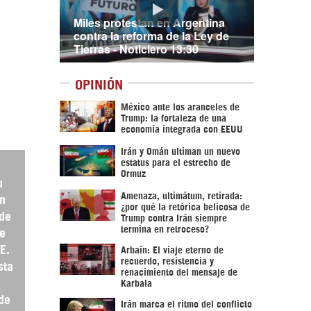
Miles protestan en Argentina
contra la reforma de la Ley de
Tierras - Noticiero 13:30
OPINIÓN
México ante los aranceles de
Trump: la fortaleza de una
economía integrada con EEUU
Irán y Omán ultiman un nuevo
estatus para el estrecho de
Ormuz
u
Amenaza, ultimátum, retirada:
én
¿por qué la retórica belicosa de
de
Trump contra Irán siempre
termina en retroceso?
de
E.
Arbaín: El viaje eterno de
recuerdo, resistencia y
sta
renacimiento del mensaje de
Karbala
de
Irán marca el ritmo del conflicto