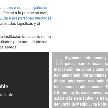
e,
a pesar de los alegatos de
afectan a la población civil,
yuda a las personas afectadas
pacidades logísticas y el
a institución de socorro no ha
ultades para adquirir piezas
tos aéreos.
Algunas instituciones y
países han expresado s
disposición de donar y tambi
han anunciado ciertas sumas 
dinero; pero como resultado 
las sanciones inhumanas de E
UU., no hay forma de enviar e
asistencia en efectivo” a Irán,
denuncia la Media Luna Roja 