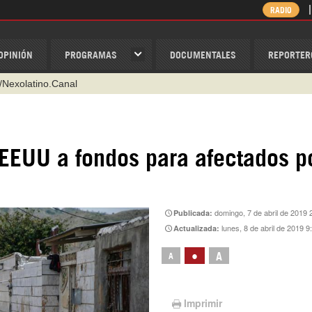
RADIO
OPINIÓN
PROGRAMAS
DOCUMENTALES
REPORTER
/Nexolatino.Canal
@nexo_latino
ino
 EEUU a fondos para afectados p
ispantv
1 79 29 404
v
domingo, 7 de abril de 2019 
Publicada:
lunes, 8 de abril de 2019 9
Actualizada:
•
A
A
Imprimir