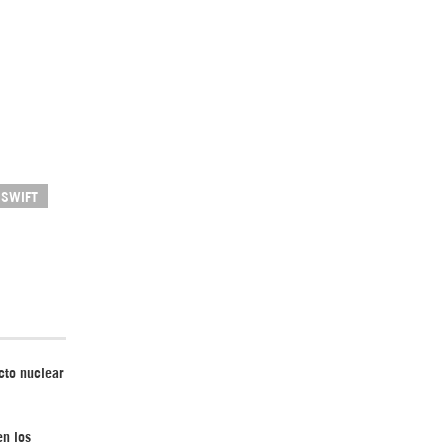
El Hombre eterno | Parte 2
SWIFT
CGRI de Irán asesta duros golpes a EEUU
con ataque simultáneo en Asia Occidental |
Detrás de la Razón
cto nuclear
en los