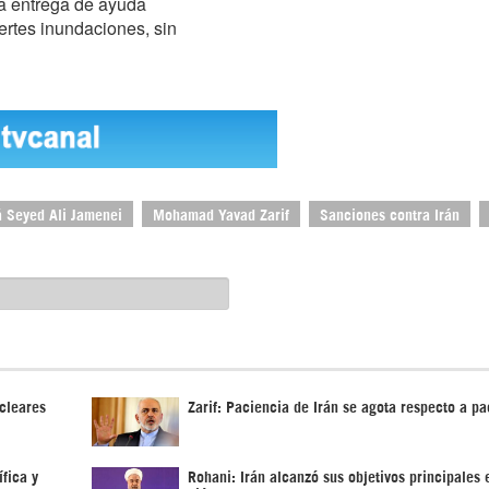
a entrega de ayuda
ertes inundaciones, sin
á Seyed Ali Jamenei
Mohamad Yavad Zarif
Sanciones contra Irán
cleares
Zarif: Paciencia de Irán se agota respecto a pa
fica y
Rohani: Irán alcanzó sus objetivos principales 