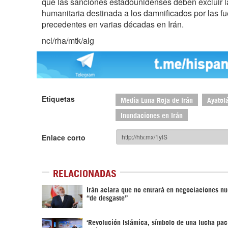
que las sanciones estadounidenses deben excluir l
humanitaria destinada a los damnificados por las fu
precedentes en varias décadas en Irán.
ncl/rha/mtk/alg
Etiquetas
Media Luna Roja de Irán
Ayatol
Inundaciones en Irán
Enlace corto
RELACIONADAS
Irán aclara que no entrará en negociaciones nu
“de desgaste”
‘Revolución Islámica, símbolo de una lucha pací