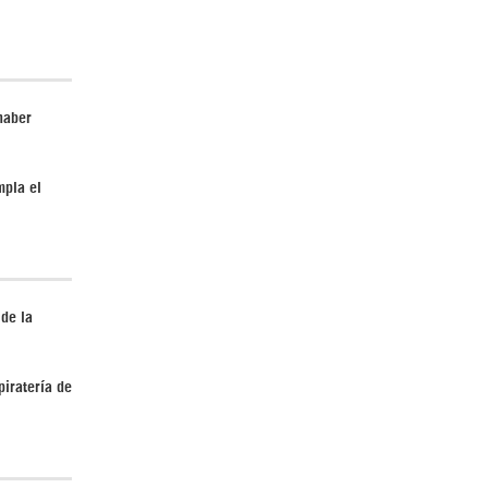
¿Cómo será el Golfo Pérsico sin EEUU?
haber
mpla el
Irán pide “tolerancia cero” ante ataques
contra instalaciones nucleares | Detrás de
la Razón
 de la
piratería de