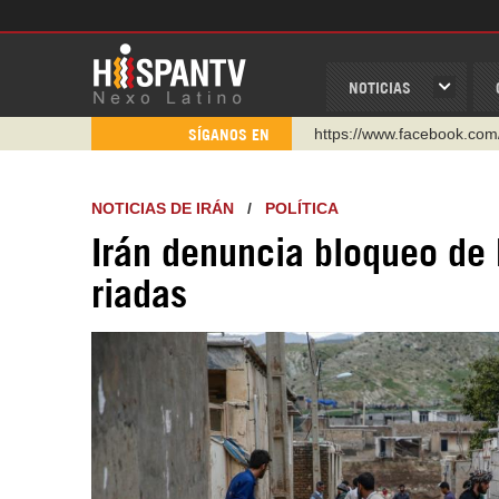
NOTICIAS
https://www.facebook.com
SÍGANOS EN
https://www.youtube.com/
http://twitter.com/nexo_lat
NOTICIAS DE IRÁN
/
POLÍTICA
https://t.me/hispantvcanal
Irán denuncia bloqueo de
https://urmedium.com/c/h
riadas
WhatsApp y Viber: +98 92
Instagram como: hispan_t