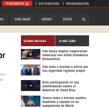
TV EN DIRECTO
DISTRIBUCIÓN
PROGRAMACIÓN
HispanTV
OS
CINE IRANÍ
SERIES
FOTOS
ÚLTIMAS NOTICIAS
LO MÁS LEÍDO
Irán busca ampliar cooperación
or
comercial con Unión Económica
Euroasiática
Irán insta a vecinos a unirse por
una seguridad regional propia
23:21
:20
Gran participación en una
manifestación contra el
Gobierno de Costa Rica
Yemen ataca a fuerzas saudíes,
depósitos y equipos en un
campamento de Marib