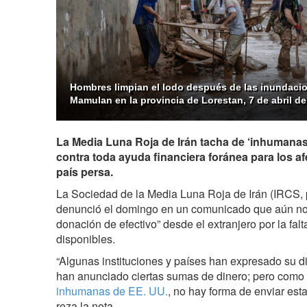
Hombres limpian el lodo después de las inundacion
Mamulan en la provincia de Lorestan, 7 de abril de
La Media Luna Roja de Irán tacha de ‘inhumanas
contra toda ayuda financiera foránea para los af
país persa.
La Sociedad de la Media Luna Roja de Irán (IRCS, p
denunció el domingo en un comunicado que aún no 
donación de efectivo” desde el extranjero por la fal
disponibles.
“Algunas instituciones y países han expresado su d
han anunciado ciertas sumas de dinero; pero como 
inhumanas de EE. UU.
, no hay forma de enviar esta
reza la nota.