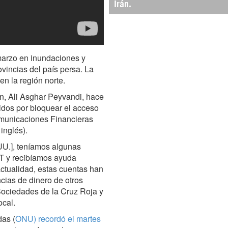
Irán.
marzo en inundaciones y
vincias del país persa. La
en la región norte.
án, Ali Asghar Peyvandi, hace
nidos por bloquear el acceso
omunicaciones Financieras
inglés).
UU.], teníamos algunas
T y recibíamos ayuda
actualidad, estas cuentas han
cias de dinero de otros
 Sociedades de la Cruz Roja y
ocal.
das (
ONU) recordó el martes