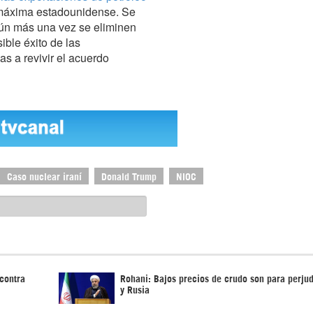
 máxima estadounidense. Se
aún más una vez se eliminen
ible éxito de las
s a revivir el acuerdo
Caso nuclear iraní
Donald Trump
NIOC
contra
Rohani: Bajos precios de crudo son para perjud
y Rusia