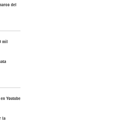
marco del
Irán pide “tolerancia cero” ante ataques
contra instalaciones nucleares | Detrás de
0 mil
la Razón
nata
“Cobarde crimen de guerra”: Irán denuncia
 en Youtube
ataque de EEUU a su hospital infantil |
Detrás de la Razón
r la