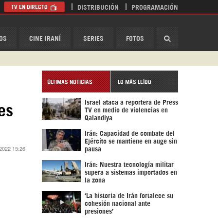
TV EN DIRECTO
DISTRIBUCIÓN
PROGRAMACIÓN
HispanTV
OS
CINE IRANÍ
SERIES
FOTOS
ÚLTIMAS NOTICIAS
LO MÁS LEÍDO
Israel ataca a reportera de Press
es
TV en medio de violencias en
Qalandiya
Irán: Capacidad de combate del
Ejército se mantiene en auge sin
 2022 15:26
pausa
Irán: Nuestra tecnología militar
supera a sistemas importados en
la zona
‘La historia de Irán fortalece su
cohesión nacional ante
presiones’