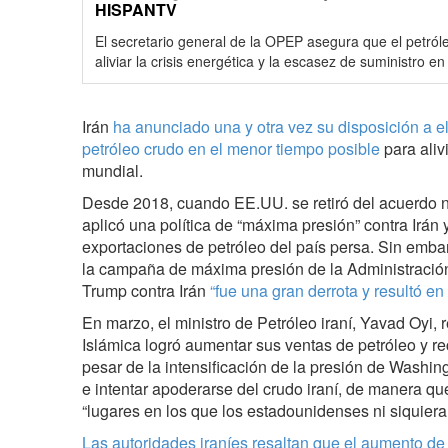
HISPANTV
El secretario general de la OPEP asegura que el petról
aliviar la crisis energética y la escasez de suministro e
Irán
ha anunciado una y otra vez su disposición a e
petróleo crudo en el menor tiempo posible
para alivi
mundial.
Desde 2018, cuando EE.UU. se retiró del acuerdo n
aplicó una política de “máxima presión” contra Irán y
exportaciones de petróleo del país persa. Sin emb
la campaña de máxima presión de la Administració
Trump contra Irán
“fue una gran derrota y resultó en 
En marzo, el ministro de Petróleo iraní, Yavad Oyi,
Islámica logró aumentar sus ventas de petróleo y rec
pesar de la intensificación de la presión de Washin
e intentar apoderarse del crudo iraní, de manera que
“lugares en los que los estadounidenses ni siquiera
Las autoridades iraníes resaltan que el aumento de