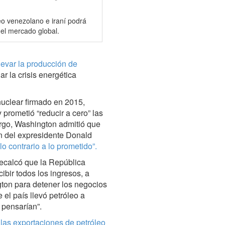
eo venezolano e iraní podrá
n el mercado global.
levar la producción de
ar la crisis energética
uclear firmado en 2015,
 prometió “reducir a cero” las
argo, Washington admitió que
n del expresidente Donald
lo contrario a lo prometido”.
 recalcó que la República
ibir todos los ingresos, a
gton para detener los negocios
 el país llevó petróleo a
 pensarían”.
 las exportaciones de petróleo