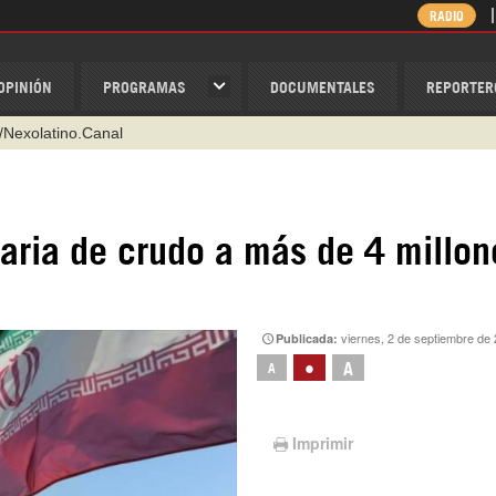
RADIO
OPINIÓN
PROGRAMAS
DOCUMENTALES
REPORTER
/Nexolatino.Canal
@nexo_latino
ino
iaria de crudo a más de 4 millon
ispantv
1 79 29 404
v
viernes, 2 de septiembre de
Publicada:
•
A
A
Imprimir