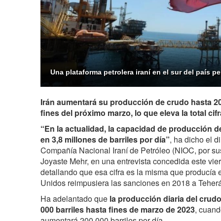
Una plataforma petrolera iraní en el sur del país pe
Irán aumentará su producción de crudo hasta 200
fines del próximo marzo, lo que eleva la total cif
“En la actualidad, la capacidad de producción de
en 3,8 millones de barriles por día”
, ha dicho el d
Compañía Nacional Iraní de Petróleo (NIOC, por su
Joyaste Mehr, en una entrevista concedida este vie
detallando que esa cifra es la misma que producía 
Unidos reimpusiera las sanciones en 2018 a Teher
Ha adelantado que
la producción diaria del crudo
000 barriles hasta fines de marzo de 2023
, cuand
aumentará 200 000 barriles por día.