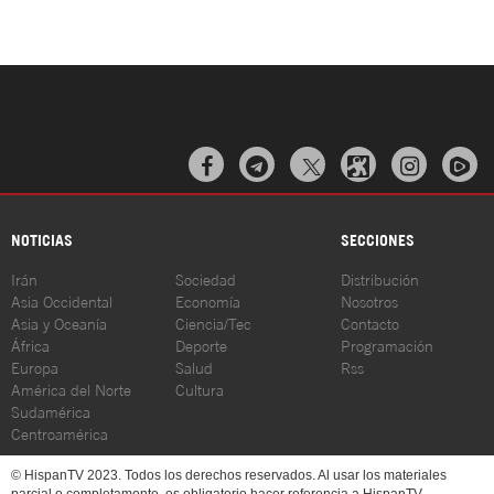



NOTICIAS
SECCIONES
Irán
Sociedad
Distribución
Asia Occidental
Economía
Nosotros
Asia y Oceanía
Ciencia/Tec
Contacto
África
Deporte
Programación
Europa
Salud
Rss
América del Norte
Cultura
Sudamérica
Centroamérica
© HispanTV 2023. Todos los derechos reservados. Al usar los materiales