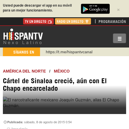
Usted puede descargar el app en su móvil
×
para un mejor funcionamiento.
PROGRAMACIÓN
TV EN DIRECTO
RADIO EN DIRECTO
https://t.me/hispantvcanal
SÍGANOS EN
https://urmedium.com/c/hispantv
WhatsApp y Viber: +98 921 79 29 404
AMÉRICA DEL NORTE
/
MÉXICO
Instagram como: hispan_tv
Cártel de Sinaloa creció, aún con El
https://www.facebook.com/Nexolatino.Canal
Chapo encarcelado
https://www.youtube.com/@nexo_latino
http://twitter.com/nexo_latino
sábado, 8 de agosto de 2015 0:54
Publicada:
Imprimir