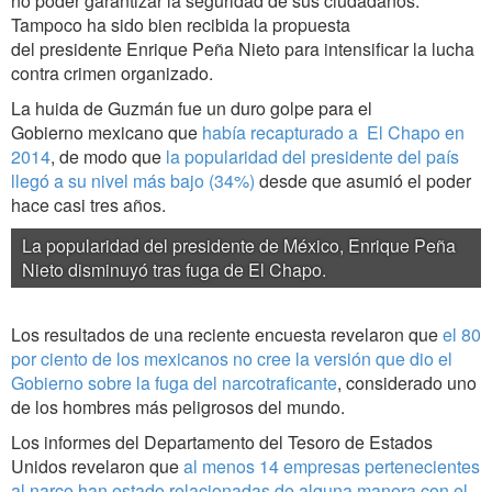
no poder garantizar la seguridad de sus ciudadanos.
Tampoco ha sido bien recibida la propuesta
del presidente Enrique Peña Nieto para intensificar la lucha
contra crimen organizado.
La huida de Guzmán fue un duro golpe para el
Gobierno mexicano que
había recapturado a El Chapo en
2014
, de modo que
la popularidad del presidente del país
llegó a su nivel más bajo (34%)
desde que asumió el poder
hace casi tres años.
La popularidad del presidente de México, Enrique Peña
Nieto disminuyó tras fuga de El Chapo.
Los resultados de una reciente encuesta revelaron que
el 80
por ciento de los mexicanos no cree la versión que dio el
Gobierno sobre la fuga del narcotraficante
, considerado uno
de los hombres más peligrosos del mundo.
Los informes del Departamento del Tesoro de Estados
Unidos revelaron que
al menos 14 empresas pertenecientes
al narco han estado relacionadas de alguna manera con el