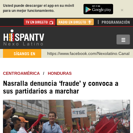
Usted puede descargar el app en su móvil
×
para un mejor funcionamiento.
PROGRAMACIÓN
TV EN DIRECTO
RADIO EN DIRECTO
https://www.facebook.com/Nexolatino.Canal
SÍGANOS EN
https://www.youtube.com/@nexo_latino
http://twitter.com/nexo_latino
CENTROAMÉRICA
/
HONDURAS
https://t.me/hispantvcanal
Nasralla denuncia ‘fraude’ y convoca a
https://urmedium.com/c/hispantv
sus partidarios a marchar
WhatsApp y Viber: +98 921 79 29 404
Instagram como: hispan_tv