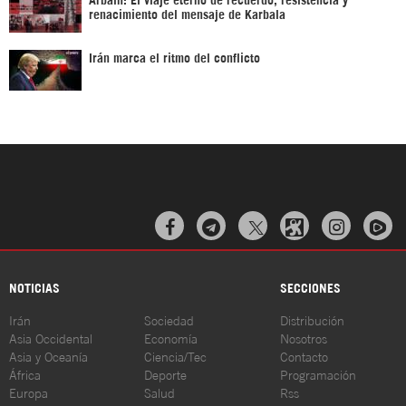
renacimiento del mensaje de Karbala
Irán marca el ritmo del conflicto



NOTICIAS
SECCIONES
Irán
Sociedad
Distribución
Asia Occidental
Economía
Nosotros
Asia y Oceanía
Ciencia/Tec
Contacto
África
Deporte
Programación
Europa
Salud
Rss