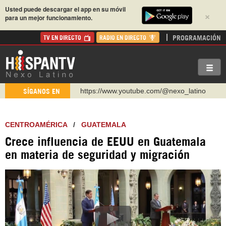
Usted puede descargar el app en su móvil
×
para un mejor funcionamiento.
PROGRAMACIÓN
TV EN DIRECTO
RADIO EN DIRECTO
https://www.youtube.com/@nexo_latino
SÍGANOS EN
http://twitter.com/nexo_latino
https://t.me/hispantvcanal
CENTROAMÉRICA
/
GUATEMALA
https://urmedium.com/c/hispantv
Crece influencia de EEUU en Guatemala
WhatsApp y Viber: +98 921 79 29 404
en materia de seguridad y migración
Instagram como: hispan_tv
https://www.facebook.com/Nexolatino.Canal