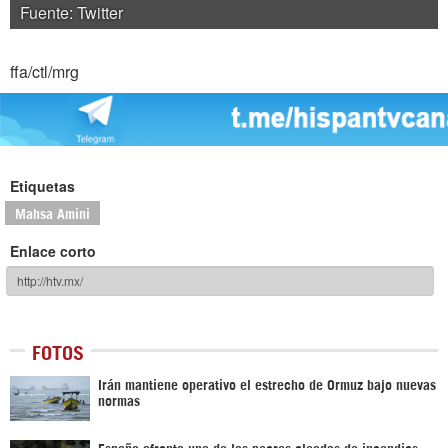
Fuente: Twitter
ffa/ctl/mrg
Etiquetas
Mahsa Amini
Enlace corto
FOTOS
Irán mantiene operativo el estrecho de Ormuz bajo nuevas
normas
España afronta una de las peores oleadas de incendios