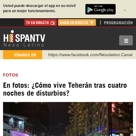
Usted puede descargar el app en su móvil
×
para un mejor funcionamiento.
PROGRAMACIÓN
TV EN DIRECTO
RADIO EN DIRECTO
https://www.facebook.com/Nexolatino.Canal
SÍGANOS EN
https://www.youtube.com/@nexo_latino
http://twitter.com/nexo_latino
FOTOS
https://t.me/hispantvcanal
En fotos: ¿Cómo vive Teherán tras cuatro
https://urmedium.com/c/hispantv
noches de disturbios?
WhatsApp y Viber: +98 921 79 29 404
Instagram como: hispan_tv