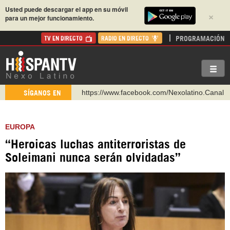
Usted puede descargar el app en su móvil
×
para un mejor funcionamiento.
PROGRAMACIÓN
TV EN DIRECTO
RADIO EN DIRECTO
https://www.facebook.com/Nexolatino.Canal
SÍGANOS EN
https://www.youtube.com/@nexo_latino
http://twitter.com/nexo_latino
EUROPA
https://t.me/hispantvcanal
“Heroicas luchas antiterroristas de
https://urmedium.com/c/hispantv
Soleimani nunca serán olvidadas”
WhatsApp y Viber: +98 921 79 29 404
Instagram como: hispan_tv