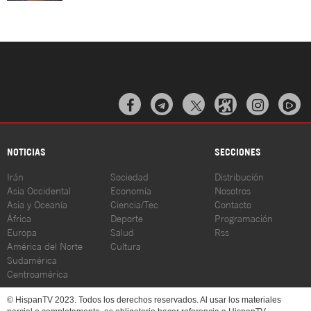



NOTICIAS
SECCIONES
Irán
Sociedad
Distribución
Asia Occidental
Economía
Nosotros
Asia y Oceanía
Ciencia/Tec
Contacto
África
Deporte
Programación
Europa
Salud
Rss
América del Norte
Cultura
Sudamérica
Centroamérica
© HispanTV 2023. Todos los derechos reservados. Al usar los materiales