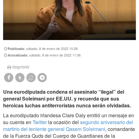
sábado, 8 de enero de 2022 10:28
Publicada:
sábado, 8 de enero de 2022 11:06
Actualizada:
Imprimir
Una eurodiputada condena el asesinato “ilegal” del
general Soleimani por EE.UU. y recuerda que sus
heroicas luchas antiterroristas nunca serán olvidadas.
La eurodiputado irlandesa Clare Daly emitió un mensaje en
su cuenta en
Twitter
la ocasión del
segundo aniversario del
martirio del teniente general Qasem Soleimani
, comandante
de la Fuerza Quds del Cuerpo de Guardianes de la