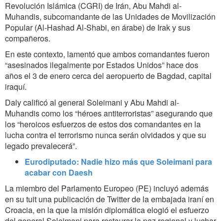
Revolución Islámica (CGRI) de Irán, Abu Mahdi al-
Muhandis, subcomandante de las Unidades de Movilización
Popular (Al-Hashad Al-Shabi, en árabe) de Irak y sus
compañeros.
En este contexto, lamentó que ambos comandantes fueron
“asesinados ilegalmente por Estados Unidos” hace dos
años el 3 de enero cerca del aeropuerto de Bagdad, capital
iraquí.
Daly calificó al general Soleimani y Abu Mahdi al-
Muhandis como los “héroes antiterroristas” asegurando que
los “heroicos esfuerzos de estos dos comandantes en la
lucha contra el terrorismo nunca serán olvidados y que su
legado prevalecerá”.
Eurodiputado: Nadie hizo más que Soleimani para
acabar con Daesh
La miembro del Parlamento Europeo (PE) incluyó además
en su tuit una publicación de Twitter de la embajada iraní en
Croacia, en la que la misión diplomática elogió el esfuerzo
del general Soleimani para restaurar la paz regional y luchar