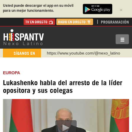
Usted puede descargar el app en su móvil
×
para un mejor funcionamiento.
PROGRAMACIÓN
TV EN DIRECTO
RADIO EN DIRECTO
https://www.youtube.com/@nexo_latino
SÍGANOS EN
http://twitter.com/nexo_latino
https://t.me/hispantvcanal
EUROPA
https://urmedium.com/c/hispantv
Lukashenko habla del arresto de la líder
WhatsApp y Viber: +98 921 79 29 404
opositora y sus colegas
Instagram como: hispan_tv
https://www.facebook.com/Nexolatino.Canal