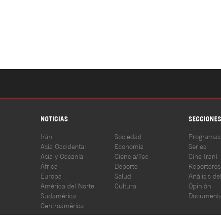
NOTICIAS
SECCIONE
Irán
Sociedad
Programas
Asia Occidental
Economía
Series
Asia y Oceanía
Ciencia/Tec
Cine Iraní
África
Deporte
Reporteros
Europa
Salud
Análisis de
América del Norte
Cultura
Opinión
Sudamérica
Documenta
Centroamérica