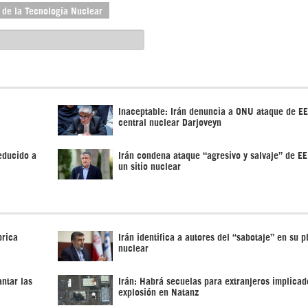
 de la Tecnología Nuclear
Inaceptable: Irán denuncia a ONU ataque de E
central nuclear Darjoveyn
educido a
Irán condena ataque “agresivo y salvaje” de E
un sitio nuclear
brica
Irán identifica a autores del “sabotaje” en su p
nuclear
ntar las
Irán: Habrá secuelas para extranjeros implicad
explosión en Natanz