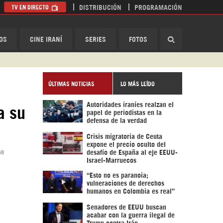
TV EN DIRECTO
DISTRIBUCIÓN
PROGRAMACIÓN
HispanTV
OS
CINE IRANÍ
SERIES
FOTOS
ÚLTIMAS NOTICIAS
LO MÁS LEÍDO
Autoridades iraníes realzan el
a su
papel de periodistas en la
defensa de la verdad
Crisis migratoria de Ceuta
expone el precio oculto del
48
desafío de España al eje EEUU-
Israel-Marruecos
“Esto no es paranoia;
vulneraciones de derechos
humanos en Colombia es real”
Senadores de EEUU buscan
acabar con la guerra ilegal de
Trump contra Irán