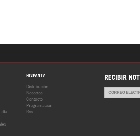
S
HISPANTV
RECIBIR NOT
Distribución
Nosotros
Contacto
Programación
l día
Rss
les