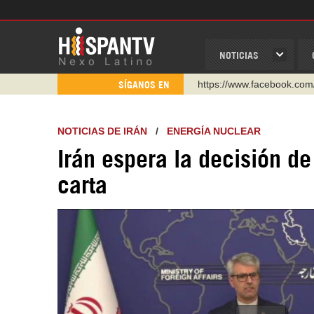
NOTICIAS
https://www.facebook.com
SÍGANOS EN
https://www.youtube.com/
http://twitter.com/nexo_lat
https://t.me/hispantvcanal
NOTICIAS DE IRÁN
/
ENERGÍA NUCLEAR
https://urmedium.com/c/h
Irán espera la decisión d
WhatsApp y Viber: +98 92
carta
Instagram como: hispan_t