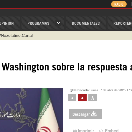
RADIO
OPINIÓN
PROGRAMAS
DOCUMENTALES
REPORTER
/Nexolatino.Canal
@nexo_latino
ino
ispantv
e Washington sobre la respuesta 
1 79 29 404
v
lunes, 7 de abril de 2025 17:
Publicada:
•
A
A
Descargar
Imprimir
Embed