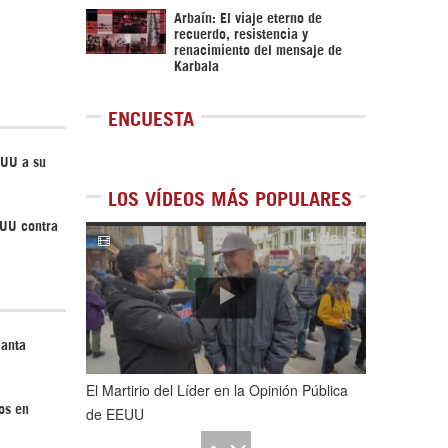
Arbaín: El viaje eterno de
recuerdo, resistencia y
renacimiento del mensaje de
Karbala
ENCUESTA
EUU a su
LOS VÍDEOS MÁS POPULARES
EUU contra
1
de
5
lanta
El Martirio del Líder en la Opinión Pública
os en
de EEUU