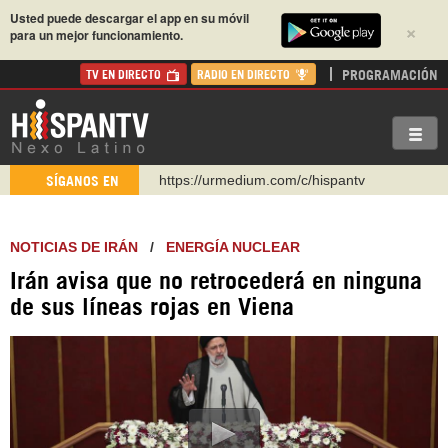
Usted puede descargar el app en su móvil
×
para un mejor funcionamiento.
PROGRAMACIÓN
TV EN DIRECTO
RADIO EN DIRECTO
https://urmedium.com/c/hispantv
SÍGANOS EN
WhatsApp y Viber: +98 921 79 29 404
Instagram como: hispan_tv
NOTICIAS DE IRÁN
/
ENERGÍA NUCLEAR
https://www.facebook.com/Nexolatino.Canal
Irán avisa que no retrocederá en ninguna
https://www.youtube.com/@nexo_latino
de sus líneas rojas en Viena
http://twitter.com/nexo_latino
https://t.me/hispantvcanal