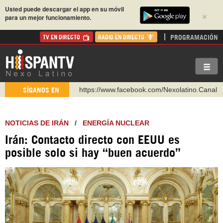
Usted puede descargar el app en su móvil
×
para un mejor funcionamiento.
PROGRAMACIÓN
TV EN DIRECTO
RADIO EN DIRECTO
https://www.facebook.com/Nexolatino.Canal
SÍGANOS EN
https://www.youtube.com/@nexo_latino
http://twitter.com/nexo_latino
NOTICIAS DE IRÁN
/
ENERGÍA NUCLEAR
https://t.me/hispantvcanal
Irán: Contacto directo con EEUU es
https://urmedium.com/c/hispantv
posible solo si hay “buen acuerdo”
WhatsApp y Viber: +98 921 79 29 404
Instagram como: hispan_tv