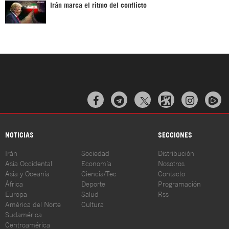
Irán marca el ritmo del conflicto



NOTICIAS
SECCIONES
Irán
Sociedad
Distribución
Asia Occidental
Economía
Nosotros
Asia y Oceanía
Ciencia/Tec
Contacto
África
Deporte
Programación
Europa
Salud
Rss
América del Norte
Cultura
Sudamérica
Centroamérica